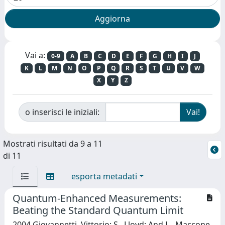
Vai a:
0-9
A
B
C
D
E
F
G
H
I
J
K
L
M
N
O
P
Q
R
S
T
U
V
W
X
Y
Z
o inserisci le iniziali:
Mostrati risultati da 9 a 11
di 11
esporta metadati
Quantum-Enhanced Measurements:
Beating the Standard Quantum Limit
2004 Giovannetti, Vittorio; S., Lloyd; And L., Maccone