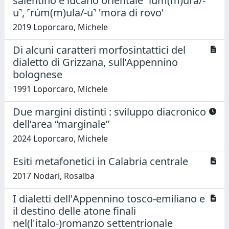
salentino e lucano orientale ˹lúm(m)ura/-
u˺, ˹rúm(m)ula/-u˺ 'mora di rovo'
2019 Loporcaro, Michele
Di alcuni caratteri morfosintattici del
dialetto di Grizzana, sull’Appennino
bolognese
1991 Loporcaro, Michele
Due margini distinti : sviluppo diacronico
dell’area “marginale”
2024 Loporcaro, Michele
Esiti metafonetici in Calabria centrale
2017 Nodari, Rosalba
I dialetti dell'Appennino tosco-emiliano e
il destino delle atone finali
nel(l'italo-)romanzo settentrionale