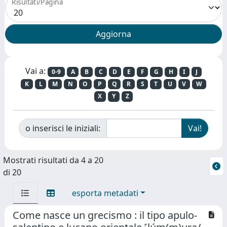
Risultati/Pagina
Vai a:
0-9
A
B
C
D
E
F
G
H
I
J
K
L
M
N
O
P
Q
R
S
T
U
V
W
X
Y
Z
o inserisci le iniziali:
Mostrati risultati da 4 a 20
di 20
esporta metadati
Come nasce un grecismo : il tipo apulo-