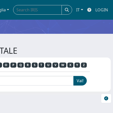
glia
IT
LOGIN
TTALE
O
P
Q
R
S
T
U
V
W
X
Y
Z