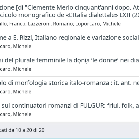
ione [di "Clemente Merlo cinquant’anni dopo. At
cicolo monografico de «L’Italia dialettale» LXII (2
llo, Franco; Lazzeroni, Romano; Loporcaro, Michele
e a E. Rizzi, Italiano regionale e variazione soci
caro, Michele
si del plurale femminile la do̜ni̯a ‘le donne’ nei di
caro, Michele
lo di morfologia storica italo-romanza : it. ant. n
caro, Michele
sui continuatori romanzi di FULGUR: friul. folk, a
caro, Michele
tati da 10 a 20 di 20