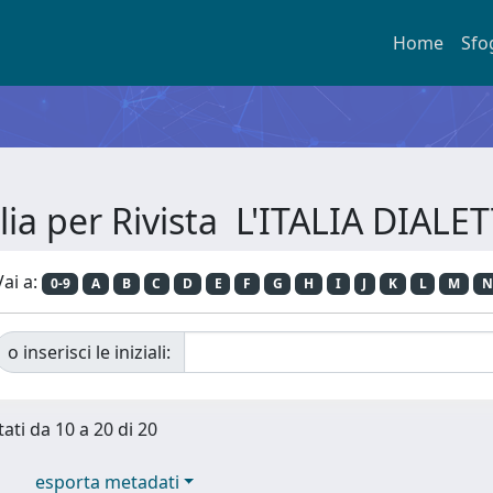
Home
Sfo
lia per Rivista L'ITALIA DIALE
Vai a:
0-9
A
B
C
D
E
F
G
H
I
J
K
L
M
N
o inserisci le iniziali:
tati da 10 a 20 di 20
esporta metadati