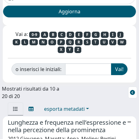
Vai a:
0-9
A
B
C
D
E
F
G
H
I
J
K
L
M
N
O
P
Q
R
S
T
U
V
W
X
Y
Z
o inserisci le iniziali:
Mostrati risultati da 10 a
20 di 20
esporta metadati
Lunghezza e frequenza nell’espressione e
nella percezione della prominenza
2012 Giovanna, Marotta; Anna, Molino; Bertini,