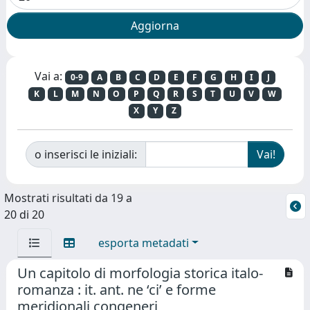
Vai a:
0-9
A
B
C
D
E
F
G
H
I
J
K
L
M
N
O
P
Q
R
S
T
U
V
W
X
Y
Z
o inserisci le iniziali:
Mostrati risultati da 19 a
20 di 20
esporta metadati
Un capitolo di morfologia storica italo-
romanza : it. ant. ne ‘ci’ e forme
meridionali congeneri