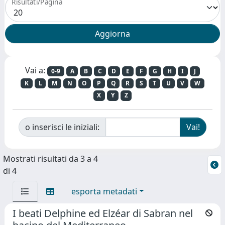
Risultati/Pagina
Vai a:
0-9
A
B
C
D
E
F
G
H
I
J
K
L
M
N
O
P
Q
R
S
T
U
V
W
X
Y
Z
o inserisci le iniziali:
Mostrati risultati da 3 a 4
di 4
esporta metadati
I beati Delphine ed Elzéar di Sabran nel