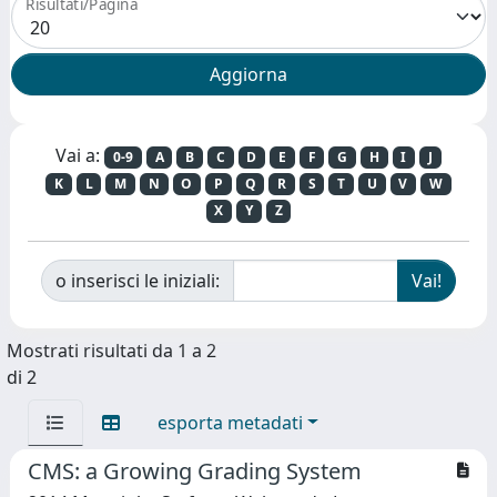
Risultati/Pagina
Vai a:
0-9
A
B
C
D
E
F
G
H
I
J
K
L
M
N
O
P
Q
R
S
T
U
V
W
X
Y
Z
o inserisci le iniziali:
Mostrati risultati da 1 a 2
di 2
esporta metadati
CMS: a Growing Grading System