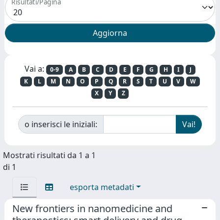
Risultati/Pagina
Vai a:
0-9
A
B
C
D
E
F
G
H
I
J
K
L
M
N
O
P
Q
R
S
T
U
V
W
X
Y
Z
o inserisci le iniziali:
Mostrati risultati da 1 a 1
di 1
esporta metadati
New frontiers in nanomedicine and