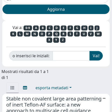
Vai a:
0-9
A
B
C
D
E
F
G
H
I
J
K
L
M
N
O
P
Q
R
S
T
U
V
W
X
Y
Z
o inserisci le iniziali:
Mostrati risultati da 1 a 1
di 1
esporta metadati
Stable non covalent large area patterning
of inert Teflon-AF surface: a new
approach to multiscale cell guidance