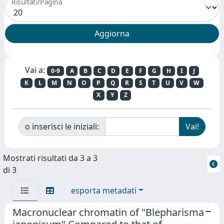
Risultati/Pagina
Vai a:
0-9
A
B
C
D
E
F
G
H
I
J
K
L
M
N
O
P
Q
R
S
T
U
V
W
X
Y
Z
o inserisci le iniziali:
Mostrati risultati da 3 a 3
di 3
esporta metadati
Macronuclear chromatin of "Blepharisma