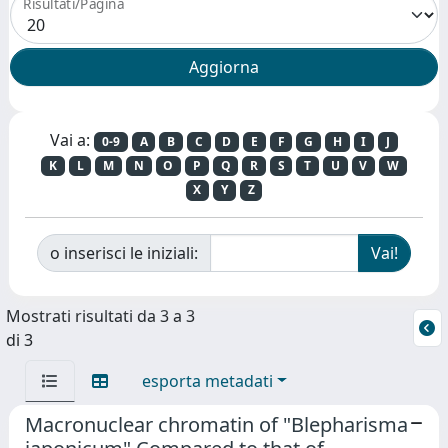
Risultati/Pagina
Vai a:
0-9
A
B
C
D
E
F
G
H
I
J
K
L
M
N
O
P
Q
R
S
T
U
V
W
X
Y
Z
o inserisci le iniziali:
Mostrati risultati da 3 a 3
di 3
esporta metadati
Macronuclear chromatin of "Blepharisma