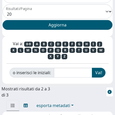
Risultati/Pagina
Vai a:
0-9
A
B
C
D
E
F
G
H
I
J
K
L
M
N
O
P
Q
R
S
T
U
V
W
X
Y
Z
o inserisci le iniziali:
Mostrati risultati da 2 a 3
di 3
esporta metadati