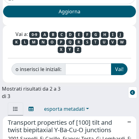
Vai a:
0-9
A
B
C
D
E
F
G
H
I
J
K
L
M
N
O
P
Q
R
S
T
U
V
W
X
Y
Z
o inserisci le iniziali:
Mostrati risultati da 2 a 3
di 3
esporta metadati
Transport properties of [100] tilt and
twist biepitaxial Y-Ba-Cu-O junctions
2001 Sarnelli, E; Carillo, Franco; Testa, G; Lombardi, F;