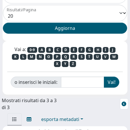
Risultati/Pagina
Vai a:
0-9
A
B
C
D
E
F
G
H
I
J
K
L
M
N
O
P
Q
R
S
T
U
V
W
X
Y
Z
o inserisci le iniziali:
Mostrati risultati da 3 a 3
di 3
esporta metadati