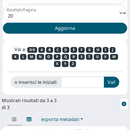
Risultati/Pagina
Vai a:
0-9
A
B
C
D
E
F
G
H
I
J
K
L
M
N
O
P
Q
R
S
T
U
V
W
X
Y
Z
o inserisci le iniziali:
Mostrati risultati da 3 a 3
di 3
esporta metadati