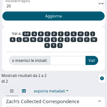
Risultati/Pagina
Vai a:
0-9
A
B
C
D
E
F
G
H
I
J
K
L
M
N
O
P
Q
R
S
T
U
V
W
X
Y
Z
o inserisci le iniziali:
Mostrati risultati da 2 a 2
di 2
esporta metadati
Zach’s Collected Correspondence