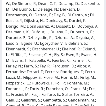
W.; De Simone, P.; Dean, C. T.; Decamp, D.; Deckenho,
M.; Del Buono, L.; Deleage, N.; Derkach, D.;
Deschamps, O.; Dettori, F.; Dey, B.; Di Canto, A.; Di
Ruscio, F.; Dijkstra, H.; Donleavy, S.; Dordei, F.;
Dorigo, M.; Dosil Suarez, A.; Dossett, D.; Dovbnya, A.;
Dreimanis, K.; Dufour, L.; Dujany, G.; Dupertuis, F.;
Durante, P.; Dzhelyadin, R.; Dziurda, A.; Dzyuba, A.;
Easo, S.; Egede, U.; Egorychev, V.; Eidelman, S.;
Eisenhardt, S.; Eitschberger, U.; Ekelhof, R.; Eklund,
L.; El Rifai, I.; Elsasser, C. H.; Ely, S.; Esen, S.; Evans, H.
M.; Evans, T.; Falabella, A.; Faerber, C.; Farinelli, C.;
Farley, N.; Farry, S.; Fay, R.; Ferguson, D.; Albor, V.
Fernandez; Ferrari, F.; Ferreira Rodrigues, F.; Ferro
Luzzi, M.; Filippov, S.; Fiore, M.; Fiorini, M.; Firlej, M.;
Fitzpatrick, C.; Fiutowski, T.; Fol, P.; Fontana, M.;
Fontanelli, F.; Forty, R.; Francisco, O.; Frank, M.; Frei,
C.; Frosini, M.; Fu, J.; Furfaro, E.; Gallas Torreira, A.;
Galli, D.; Gallorini, S.; Gambetta, S.; Gandelman, M.;
Gandini, P.; Gao, Y.; Garcia Pardinas, J.; Garofoli, J.;