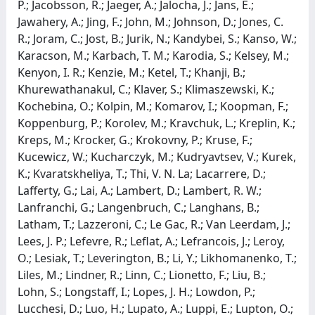
P.; Jacobsson, R.; Jaeger, A.; Jalocha, J.; Jans, E.;
Jawahery, A.; Jing, F.; John, M.; Johnson, D.; Jones, C.
R.; Joram, C.; Jost, B.; Jurik, N.; Kandybei, S.; Kanso, W.;
Karacson, M.; Karbach, T. M.; Karodia, S.; Kelsey, M.;
Kenyon, I. R.; Kenzie, M.; Ketel, T.; Khanji, B.;
Khurewathanakul, C.; Klaver, S.; Klimaszewski, K.;
Kochebina, O.; Kolpin, M.; Komarov, I.; Koopman, F.;
Koppenburg, P.; Korolev, M.; Kravchuk, L.; Kreplin, K.;
Kreps, M.; Krocker, G.; Krokovny, P.; Kruse, F.;
Kucewicz, W.; Kucharczyk, M.; Kudryavtsev, V.; Kurek,
K.; Kvaratskheliya, T.; Thi, V. N. La; Lacarrere, D.;
Lafferty, G.; Lai, A.; Lambert, D.; Lambert, R. W.;
Lanfranchi, G.; Langenbruch, C.; Langhans, B.;
Latham, T.; Lazzeroni, C.; Le Gac, R.; Van Leerdam, J.;
Lees, J. P.; Lefevre, R.; Leflat, A.; Lefrancois, J.; Leroy,
O.; Lesiak, T.; Leverington, B.; Li, Y.; Likhomanenko, T.;
Liles, M.; Lindner, R.; Linn, C.; Lionetto, F.; Liu, B.;
Lohn, S.; Longstaff, I.; Lopes, J. H.; Lowdon, P.;
Lucchesi, D.; Luo, H.; Lupato, A.; Luppi, E.; Lupton, O.;