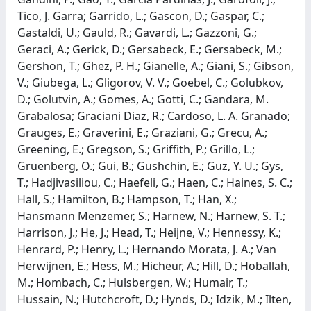
Tico, J. Garra; Garrido, L.; Gascon, D.; Gaspar, C.;
Gastaldi, U.; Gauld, R.; Gavardi, L.; Gazzoni, G.;
Geraci, A.; Gerick, D.; Gersabeck, E.; Gersabeck, M.;
Gershon, T.; Ghez, P. H.; Gianelle, A.; Giani, S.; Gibson,
V.; Giubega, L.; Gligorov, V. V.; Goebel, C.; Golubkov,
D.; Golutvin, A.; Gomes, A.; Gotti, C.; Gandara, M.
Grabalosa; Graciani Diaz, R.; Cardoso, L. A. Granado;
Grauges, E.; Graverini, E.; Graziani, G.; Grecu, A.;
Greening, E.; Gregson, S.; Griffith, P.; Grillo, L.;
Gruenberg, O.; Gui, B.; Gushchin, E.; Guz, Y. U.; Gys,
T.; Hadjivasiliou, C.; Haefeli, G.; Haen, C.; Haines, S. C.;
Hall, S.; Hamilton, B.; Hampson, T.; Han, X.;
Hansmann Menzemer, S.; Harnew, N.; Harnew, S. T.;
Harrison, J.; He, J.; Head, T.; Heijne, V.; Hennessy, K.;
Henrard, P.; Henry, L.; Hernando Morata, J. A.; Van
Herwijnen, E.; Hess, M.; Hicheur, A.; Hill, D.; Hoballah,
M.; Hombach, C.; Hulsbergen, W.; Humair, T.;
Hussain, N.; Hutchcroft, D.; Hynds, D.; Idzik, M.; Ilten,