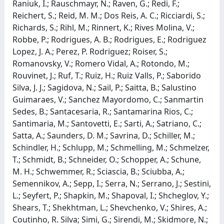
Raniuk, I.; Rauschmayr, N.; Raven, G.; Redi, F.;
Reichert, S.; Reid, M. M.; Dos Reis, A. C.; Ricciardi, S.;
Richards, S.; Rihl, M.; Rinnert, K.; Rives Molina, V.;
Robbe, P.; Rodrigues, A. B.; Rodrigues, E.; Rodriguez
Lopez, J. A.; Perez, P. Rodriguez; Roiser, S.;
Romanovsky, V.; Romero Vidal, A.; Rotondo, M.;
Rouvinet, J.; Ruf, T.; Ruiz, H.; Ruiz Valls, P.; Saborido
Silva, J. J.; Sagidova, N.; Sail, P.; Saitta, B.; Salustino
Guimaraes, V.; Sanchez Mayordomo, C.; Sanmartin
Sedes, B.; Santacesaria, R.; Santamarina Rios, C.;
Santimaria, M.; Santovetti, E.; Sarti, A.; Satriano, C.;
Satta, A.; Saunders, D. M.; Savrina, D.; Schiller, M.;
Schindler, H.; Schlupp, M.; Schmelling, M.; Schmelzer,
T.; Schmidt, B.; Schneider, O.; Schopper, A.; Schune,
M. H.; Schwemmer, R.; Sciascia, B.; Sciubba, A.;
Semennikov, A.; Sepp, I.; Serra, N.; Serrano, J.; Sestini,
L.; Seyfert, P.; Shapkin, M.; Shapoval, I.; Shcheglov, Y.;
Shears, T.; Shekhtman, L.; Shevchenko, V.; Shires, A.;
Coutinho, R. Silva; Simi, G.; Sirendi, M.; Skidmore, N.;