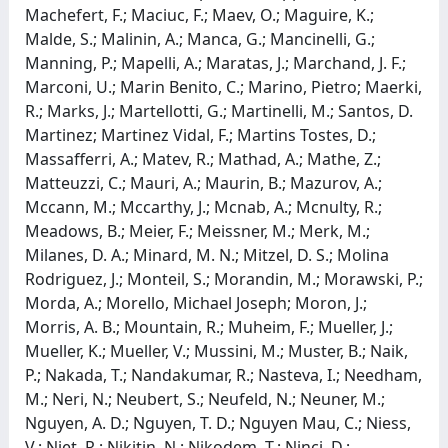
Machefert, F.; Maciuc, F.; Maev, O.; Maguire, K.;
Malde, S.; Malinin, A.; Manca, G.; Mancinelli, G.;
Manning, P.; Mapelli, A.; Maratas, J.; Marchand, J. F.;
Marconi, U.; Marin Benito, C.; Marino, Pietro; Maerki,
R.; Marks, J.; Martellotti, G.; Martinelli, M.; Santos, D.
Martinez; Martinez Vidal, F.; Martins Tostes, D.;
Massafferri, A.; Matev, R.; Mathad, A.; Mathe, Z.;
Matteuzzi, C.; Mauri, A.; Maurin, B.; Mazurov, A.;
Mccann, M.; Mccarthy, J.; Mcnab, A.; Mcnulty, R.;
Meadows, B.; Meier, F.; Meissner, M.; Merk, M.;
Milanes, D. A.; Minard, M. N.; Mitzel, D. S.; Molina
Rodriguez, J.; Monteil, S.; Morandin, M.; Morawski, P.;
Morda, A.; Morello, Michael Joseph; Moron, J.;
Morris, A. B.; Mountain, R.; Muheim, F.; Mueller, J.;
Mueller, K.; Mueller, V.; Mussini, M.; Muster, B.; Naik,
P.; Nakada, T.; Nandakumar, R.; Nasteva, I.; Needham,
M.; Neri, N.; Neubert, S.; Neufeld, N.; Neuner, M.;
Nguyen, A. D.; Nguyen, T. D.; Nguyen Mau, C.; Niess,
V.; Niet, R.; Nikitin, N.; Nikodem, T.; Ninci, D.;