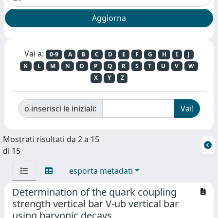
Vai a:
0-9
A
B
C
D
E
F
G
H
I
J
K
L
M
N
O
P
Q
R
S
T
U
V
W
X
Y
Z
o inserisci le iniziali:
Mostrati risultati da 2 a 15
di 15
esporta metadati
Determination of the quark coupling
strength vertical bar V-ub vertical bar
using baryonic decays