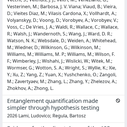
Vesterinen, M.; Barbosa, J. V. Viana; Viaud, B.; Vieira,
D.; Vieites Diaz, M.; Vilasis Cardona, X.; Vollhardt, A.;
Volyanskyy, D.; Voong, D.; Vorobyev, A.; Vorobyev, V.;
Voss, C.; De Vries, J. A.; Waldi, R.; Wallace, C.; Wallace,
R.; Walsh, J.; Wandernoth, S.; Wang, J.; Ward, D. R.;
Watson, N. K.; Websdale, D.; Weiden, A.; Whitehead,
M.; Wiedner, D.; Wilkinson, G.; Wilkinson, M.;
Williams, M.; Williams, M. P.; Williams, M.; Wilson, F.
F.; Wimberley, J.; Wishahi, J.; Wislicki, W.; Witek, M.;
Wormser, G.; Wotton, S. A.; Wright, S.; Wyllie, K.; Xie,
Y.; Xu, Z.; Yang, Z.; Yuan, X.; Yushchenko, O.; Zangoli,
M.; Zavertyaev, M.; Zhang, L.; Zhang, Y.; Zhelezov, A.;
Zhokhov, A.; Zhong, L.
Entanglement quantification made
simpler through hypothesis testing
2026 Lami, Ludovico; Regula, Bartosz