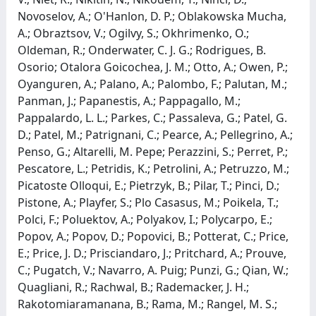
Novoselov, A.; O'Hanlon, D. P.; Oblakowska Mucha,
A.; Obraztsov, V.; Ogilvy, S.; Okhrimenko, O.;
Oldeman, R.; Onderwater, C. J. G.; Rodrigues, B.
Osorio; Otalora Goicochea, J. M.; Otto, A.; Owen, P.;
Oyanguren, A.; Palano, A.; Palombo, F.; Palutan, M.;
Panman, J.; Papanestis, A.; Pappagallo, M.;
Pappalardo, L. L.; Parkes, C.; Passaleva, G.; Patel, G.
D.; Patel, M.; Patrignani, C.; Pearce, A.; Pellegrino, A.;
Penso, G.; Altarelli, M. Pepe; Perazzini, S.; Perret, P.;
Pescatore, L.; Petridis, K.; Petrolini, A.; Petruzzo, M.;
Picatoste Olloqui, E.; Pietrzyk, B.; Pilar, T.; Pinci, D.;
Pistone, A.; Playfer, S.; Plo Casasus, M.; Poikela, T.;
Polci, F.; Poluektov, A.; Polyakov, I.; Polycarpo, E.;
Popov, A.; Popov, D.; Popovici, B.; Potterat, C.; Price,
E.; Price, J. D.; Prisciandaro, J.; Pritchard, A.; Prouve,
C.; Pugatch, V.; Navarro, A. Puig; Punzi, G.; Qian, W.;
Quagliani, R.; Rachwal, B.; Rademacker, J. H.;
Rakotomiaramanana, B.; Rama, M.; Rangel, M. S.;