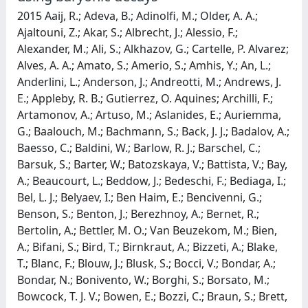
2015 Aaij, R.; Adeva, B.; Adinolfi, M.; Older, A. A.;
Ajaltouni, Z.; Akar, S.; Albrecht, J.; Alessio, F.;
Alexander, M.; Ali, S.; Alkhazov, G.; Cartelle, P. Alvarez;
Alves, A. A.; Amato, S.; Amerio, S.; Amhis, Y.; An, L.;
Anderlini, L.; Anderson, J.; Andreotti, M.; Andrews, J.
E.; Appleby, R. B.; Gutierrez, O. Aquines; Archilli, F.;
Artamonov, A.; Artuso, M.; Aslanides, E.; Auriemma,
G.; Baalouch, M.; Bachmann, S.; Back, J. J.; Badalov, A.;
Baesso, C.; Baldini, W.; Barlow, R. J.; Barschel, C.;
Barsuk, S.; Barter, W.; Batozskaya, V.; Battista, V.; Bay,
A.; Beaucourt, L.; Beddow, J.; Bedeschi, F.; Bediaga, I.;
Bel, L. J.; Belyaev, I.; Ben Haim, E.; Bencivenni, G.;
Benson, S.; Benton, J.; Berezhnoy, A.; Bernet, R.;
Bertolin, A.; Bettler, M. O.; Van Beuzekom, M.; Bien,
A.; Bifani, S.; Bird, T.; Birnkraut, A.; Bizzeti, A.; Blake,
T.; Blanc, F.; Blouw, J.; Blusk, S.; Bocci, V.; Bondar, A.;
Bondar, N.; Bonivento, W.; Borghi, S.; Borsato, M.;
Bowcock, T. J. V.; Bowen, E.; Bozzi, C.; Braun, S.; Brett,