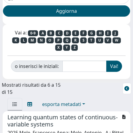
Vai a:
0-9
A
B
C
D
E
F
G
H
I
J
K
L
M
N
O
P
Q
R
S
T
U
V
W
X
Y
Z
o inserisci le iniziali:
Mostrati risultati da 6 a 15
di 15
esporta metadati
Learning quantum states of continuous-
variable systems
2025 Mele, Francesco Anna; Mele, Antonio . A.; Bittel,