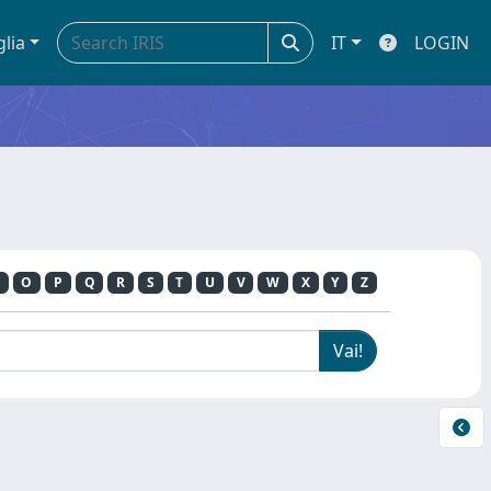
glia
IT
LOGIN
O
P
Q
R
S
T
U
V
W
X
Y
Z