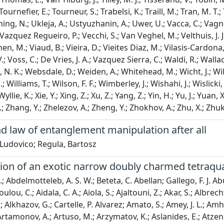
d law of entanglement manipulation after all
Ludovico; Regula, Bartosz
ion of an exotic narrow doubly charmed tetraqu
Haim, E.; Berezhnoy, A.; Bernet, R.; Berninghoff, D.; Bernstein, H. C.; Bertella, C.; Bertolin, A.; Betancourt, C.; Betti, F.; Bezshyiko, Ia; Bhasin, S.; Bhom, J.; Bian, L.; Bieker, M. S.; Bifani, S.; Billoir, P.; Birch, M.; Bishop, F. C. R.; Bitadze, A.; Bizzeti, A.; Bjorn, M.; Blago, M. P.; Blake, T.; Blanc, F.; Blusk, S.; Bobulska, D.; Boelhauve, J. A.; Boente Garcia, O.; Boettcher, T.; Boldyrev, A.; Bondar, A.; Bondar, N.; Borghi, S.; Borisyak, M.; Borsato, M.; Borsuk, J. T.; Bouchiba, S. A.; Bowcock, T. J.; V, ; Boyer, A.; Bozzi, C.; Bradley, M. J.; Braun, S.; Brea Rodriguez, A.; Brodzicka, J.; Gonzalo, A. Brossa; Brundu, D.; Buonaura, A.; Buonincontri, L.; Burke, A. T.; Burr, C.; Bursche, A.; Butkevich, A.; Butter, J. S.; Buytaert, J.; Byczynski, W.; Cadeddu, S.; Cai, H.; Calabrese, R.; Calefice, L.; Diaz, L. Calero; Cali, S.; Calladine, R.; Calvi, M.; Calvo Gomez, M.; Magalhaes, P. Camargo; Campana, P.; Quezada, A. F. Compoverde; Capelli, S.; Capriotti, L.; Carbone, A.; Carboni, G.; Cardinale, R.; Cardini, A.; Carli, I; Carniti, P.; Carus, L.; Akiba, K. Carvalho; Casais Vidal, A.; Casse, G.; Cattaneo, M.; Cavallero, G.; Celani, S.; Cerasoli, J.; Cervenkov, D.; Chadwick, A. J.; Chapman, M. G.; Charles, M.; Charpentier, Ph; Chatzikonstantinidis, G.; Barajas, C. A. Chavez; Chefdeville, M.; Chen, C.; Chen, S.; Chernov, A.; Chobanova, V; Cholak, S.; Chrzaszcz, M.; Chubykin, A.; Chulikov, V; Ciambrone, P.; Cicala, M. F.; Cid Vidal, X.; Ciezarek, G.; Clarke, P. E. L.; Clemencic, M.; Cliff, H.; V, ; Closier, J.; Cobbledick, J. L.; Coco, V; Coelho, J. A. B.; Cogan, J.; Cogneras, E.; Cojocariu, L.; Collins, P.; Colombo, T.; Congedo, L.; Contu, A.; Cooke, N.; Coombs, G.; Corredoira, I; Corti, G.; Sobral, C. M. Costa; Couturier, B.; Craik, D. C.; Crkovska, J.; Torres, M. Cruz; Currie, R.; Da Silva, C. L.; Dadabaev, S.; Dai, L.; Dall'Occo, E.; Dalseno, J.; D'Ambrosio, C.; Danilina, A.; D'Argent, P.; Davies, J. E.; Davis, A.; Francisco, O. De Aguiar; De Bruyn, K.; De Capua, S.; De Cian, M.; De Miranda, J. M.; De Paula, L.; De Serio, M.; De Simone, D.; De Simone, P.; De Vellis, F.; De Vries, J. A.; Dean, C. T.; Debernardis, F.; Decamp, D.; Dedu, V; Del Buono, L.; Delaney, B.; Dembinski, H-P; Dendek, A.; Denysenko, V; Derkach, D.; Deschamps, O.; Desse, F.; Dettori, F.; Dey, B.; Di Cicco, A.; Di Nezza, P.; Didenko, S.; Dieste Maronas, L.; Dijkstra, H.; Dobishuk, V; Dong, C.; Donohoe, A. M.; Dordei, F.; Dos Reis, A. C.; Douglas, L.; Dovbnya, A.; Downes, A. G.; Dudek, M. W.; Dufour, L.; Duk, V; Durante, P.; Durham, J. M.; Dutta, D.; Dziurda, A.; Dzyuba, A.; Easo, S.; Egede, U.; Egorychev, V; Eidelman, S.; Eisenhardt, S.; Ek-In, S.; Eklund, L.; Ely, S.; Ene, A.; Epple, E.; Escher, S.; Eschle, J.; Esen, S.; Evans, T.; Falabella, A.; Fan, J.; Fan, Y.; Fang, B.; Farry, S.; Fazzini, D.; Feo, M.; Fernandez Prieto, A.; Fernez, A. D.; Ferrari, F.; Lopes, L. Ferreira; Rodrigues, F. Ferreira; Sole, S. Ferreres; Ferrillo, M.; Ferro-Luzzi, M.; Filippov, S.; Fini, R. A.; Fiorini, M.; Firlej, M.; Fischer, K. M.; Fitzgerald, D. S.; Fitzpatrick, C.; Fiutowski, T.; Fkiaras, A.; Fleuret, F.; Fontana, M.; Fontanelli, F.; Forty, R.; Foulds-Holt, D.; Lima, V. Franco; Sevilla, M. Franco; Frank, M.; Franzoso, E.; Frau, G.; Frei, C.; Friday, D. A.; Fu, J.; Fuehring, Q.; Gabriel, E.; Galati, G.; Gallas Torreira, A.; Galli, D.; Gambetta, S.; Gan, Y.; Gandelman, M.; Gandini, P.; Gao, Y.; Garau, M.; Garcia Martin, L. M.; Garcia Moreno, P.; Garcia Pardinas, J.; Garcia Plana, B.; Garcia Rosales, F. A.; Garrido, L.; Gaspar, C.; Geertsema, R. E.; Gerick, D.; Gerken, L. L.; Gersabeck, E.; Gersabeck, M.; Gershon, T.; Gerstel, D.; Giambastiani, L.; Gibson, V; Giemza, H. K.; Gilman, A. L.; Giovannetti, M.; Gioventu, A.; Gironella Gironell, P.; Giubega, L.; Giugliano, C.; Gizdov, K.; Gkougkousis, E. L.; Gligorov, V. V.; Gobel, C.; Golobardes, E.; Golubkov, D.; Golutvin, A.; Gomes, A.; Gomez Fernandez, S.; Goncalves Abrantes, F.; Goncerz, M.; Gong, G.; Gorbounov, P.; Gorelov, I.; V, ; Gotti, C.; Govorkova, E.; Grabowski, J. P.; Grammatico, T.; Cardoso, L. A. Granado; Grauges, E.; Graverini, E.; Graziani, G.; Grecu, A.; Greeven, L. M.; Grieser, N. A.; Grillo, L.; Gromov, S.; Cazon, B. R. Gruberg; Gu, C.; Guarise, M.; Guittiere, M.; Gunther, P. A.; Gushchin, E.; Guth, A.; Guz, Y.; Gys, T.; Hadavizadeh, T.; Haefeli, G.; Haen, C.; Haimberger, J.; Halewood-Leagas, T.; Hamilton, P. M.; Hammerich, J. P.; Han, Q.; Han, X.; Hancock, T. H.; Hansen, E. B.; Hansmann-Menzemer, S.; Harnew, N.; Harrison, T.; Hasse, C.; Hatch, M.; He, J.; Hecker, M.; Heijhoff, K.; Heinicke, K.; Hennequin, A. M.; Hennessy, K.; Henry, L.; Heuel, J.; Hicheur, A.; Hill, D.; Hilton, M.; Hollitt, S. E.; Hou, R.; Hou, Y.; Hu, J.; Hu, J.; Hu, W.; Hu, X.; Huang, W.; Huang, X.; 