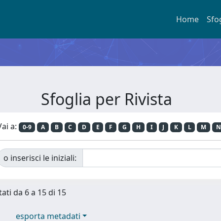
Home
Sfo
Sfoglia per Rivista
Vai a:
0-9
A
B
C
D
E
F
G
H
I
J
K
L
M
N
o inserisci le iniziali:
tati da 6 a 15 di 15
esporta metadati