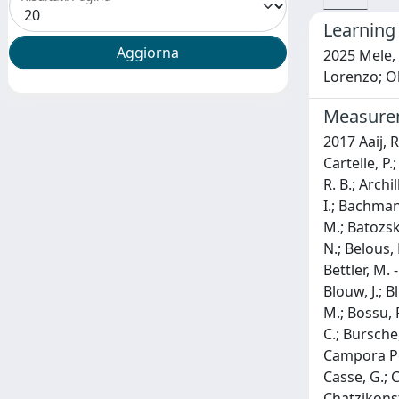
Learning
2025 Mele, 
Lorenzo; Oli
Measurem
2017 Aaij, R.; Adeva, B.; Adinolfi, M.; Ajaltouni, Z.; Akar, S.; Albrecht, J.; Alessio, F.; Alexander, M.; Ali, S.; Alkhazov, G.; Alvarez Cartelle, P.; Alves, A. A.; Amato, S.; Amerio, S.; Amhis, Y.; An, L.; Anderlini, L.; Andreassi, G.; Andreotti, M.; Andrews, J. E.; Appleby, R. B.; Archilli, F.; D'Argent, P.; Arnau Romeu, J.; Artamonov, A.; Artuso, M.; Aslanides, E.; Auriemma, G.; Baalouch, M.; Babuschkin, I.; Bachmann, S.; Back, J. J.; Badalov, A.; Baesso, C.; Baker, S.; Baldini, W.; Barlow, R. J.; Barschel, C.; Barsuk, S.; Barter, W.; Baszczyk, M.; Batozskaya, V.; Batsukh, B.; Battista, V.; Bay, A.; Beaucourt, L.; Beddow, J.; Bedeschi, F.; Bediaga, I.; Bel, L. J.; Bellee, V.; Belloli, N.; Belous, K.; Belyaev, I.; Ben-Haim, E.; Bencivenni, G.; Benson, S.; Benton, J.; Berezhnoy, A.; Bernet, R.; Bertolin, A.; Betti, F.; Bettler, M. -O.; Van Beuzekom, M.; Bezshyiko, I.; Bifani, S.; Billoir, P.; Bird, T.; Birnkraut, A.; Bitadze, A.; Bizz