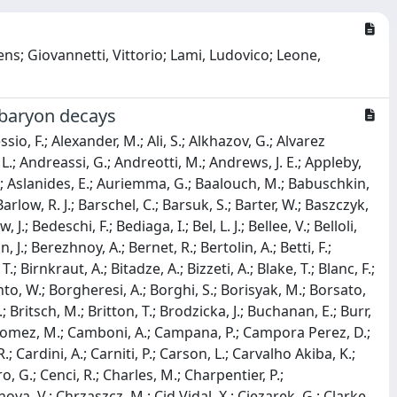
Jens; Giovannetti, Vittorio; Lami, Ludovico; Leone,
 baryon decays
, A.; Mccann, M.; Mccarthy, J.; Mcnab, A.; Mcnulty, R.; Meadows, B.; Meier, F.; Meissner, M.; Melnychuk, D.; Merk, M.; Merli, A.; Michielin, E.; Milanes, D. A.; Minard, M. -N.; Mitzel, D. S.; Mogini, A.; Molina Rodriguez, J.; Monroy, I. A.; Monteil, S.; Morandin, M.; Morawski, P.; Morda, A.; Morello, M. J.; Moron, J.; Morris, A. B.; Mountain, R.; Muheim, F.; Mulder, M.; Mussini, M.; Muller, D.; Muller, J.; Muller, K.; Muller, V.; Naik, P.; Nakada, T.; Nandakumar, R.; Nandi, A.; Nasteva, I.; Needham, M.; Neri, N.; Neubert, S.; Neufeld, N.; Neuner, M.; Nguyen, A. D.; Nguyen-Mau, C.; Nieswand, S.; Niet, R.; Nikitin, N.; Nikodem, T.; Novoselov, A.; O'Hanlon, D. P.; Oblakowska-Mucha, A.; Obraztsov, V.; Ogilvy, S.; Oldeman, R.; Onderwater, C. J. G.; Otalora Goicochea, J. M.; Otto, A.; Owen, P.; Oyanguren, A.; Pais, P. R.; Palano, A.; Palombo, F.; Palutan, M.; Panman, J.; Papanestis, A.; Pappagallo, M.; Pappalardo, L. L.; Parker, W.; Parkes, C.; Passaleva, G.; Pastore, A.; Patel, G. D.; Patel, M.; Patrignani, C.; Pearce, A.; Pellegrino, A.; Penso, G.; Pepe Altarelli, M.; Perazzini, S.; Perret, P.; Pescatore, L.; Petridis, K.; Petrolini, A.; Petrov, A.; Petruzzo, M.; Picatoste Olloqui, E.; Pietrzyk, B.; Pikies, M.; Pinci, D.; Pistone, A.; Piucci, A.; Playfer, S.; Plo Casasus, M.; Poikela, T.; Polci, F.; Poluektov, A.; Polyakov, I.; Polycarpo, E.; Pomery, G. J.; Popov, A.; Popov, D.; Popovici, B.; Poslavskii, S.; Potterat, C.; Price, E.; Price, J. D.; Prisciandaro, J.; Pritchard, A.; Prouve, C.; Pugatch, V.; Puig Navarro, A.; Punzi, G.; Qian, W.; Quagliani, R.; Rachwal, B.; Rademacker, J. H.; Rama, M.; Ramos Pernas, M.; Rangel, M. S.; Raniuk, I.; Raven, G.; Redi, F.; Reichert, S.; Dos Reis, A. C.; Remon Alepuz, C.; Renaudin, V.; Ricciardi, S.; Richards, S.; Rihl, M.; Rinnert, K.; Rives Molina, V.; Robbe, P.; Rodrigues, A. B.; Rodrigues, E.; Rodriguez Lopez, J. A.; Rodriguez Perez, P.; Rogozhnikov, A.; Roiser, S.; Romanovskiy, V.; Romero Vidal, A.; Ronayne, J. W.; Rotondo, M.; Rudolph, M. S.; Ruf, T.; Ruiz Valls, P.; Saborido Silva, J. J.; Sadykhov, E.; Sagidova, N.; Saitta, B.; Salustino Guimaraes, V.; Sanchez Mayordomo, C.; Sanmartin Sedes, B.; Santacesaria, R.; Santamarina Rios, C.; Santimaria, M.; Santovetti, E.; Sarti, A.; Satriano, C.; Satta, A.; Saunders, D. M.; Savrina, D.; Schael, S.; Schellenberg, M.; Schiller, M.; Schindler, H.; Schlupp, M.; Schmelling, M.; Schmelzer, T.; Schmidt, B.; Schneider, O.; Schopper, A.; Schubert, K.; Schubiger, M.; Schune, M. -H.; Schwemmer, R.; Sciascia, B.; Sciubba, A.; Semennikov, A.; Sergi, A.; Serra, N.; Serrano, J.; Sestini, L.; Seyfert, P.; Shapkin, M.; Shapoval, I.; Shcheglov, Y.; Shears, T.; Shekhtman, L.; Shevchenko, V.; Shires, A.; Siddi, B. G.; Silva Coutinho, R.; De Oliveira, L. S.; Simi, G.; Simone, S.; Sirendi, M.; Skidmore, N.; Skwarnicki, T.; Smith, E.; Smith, I. T.; Smith, J.; Smith, M.; Snoek, H.; Sokoloff, M. D.; Soler, F. J. P.; De Paula, B. S.; Spaan, B.; Spradlin, P.; Sridharan, S.; Stagni, F.; Stahl, M.; Stahl, S.; Stefko, P.; Stefkova, S.; Steinkamp, O.; Stemmle, S.; Stenyakin, O.; Stevenson, S.; Stoica, S.; Stone, S.; Storaci, B.; Stracka, S.; Straticiuc, M.; Straumann, U.; Sun, L.; Sutcliffe, W.; Swientek, K.; Syropoulos, V.; Szczekowski, M.; Szumlak, T.; T'Jampens, S.; Tayduganov, A.; Tekampe, T.; Tellarini, G.; Teubert, F.; Thomas, E.; Van Tilburg, J.; Tilley, M. J.; Tisserand, V.; Tobin, M.; Tolk, S.; Tomassetti, L.; Tonelli, D.; Topp-Joergensen, S.; Toriello, F.; Tournefier, E.; Tourneur, S.; Trabelsi, K.; Traill, M.; Tran, M. T.; Tresch, M.; Trisovic, A.; Tsaregorodtsev, A.; Tsopelas, P.; Tully, A.; Tuning, N.; Ukleja, A.; Ustyuzhanin, A.; Uwer, U.; Vacca, C.; Vagnoni, V.; Valassi, A.; Valat, S.; Valenti, G.; Vallier, A.; Vazquez Gomez, R.; Vazquez Regueiro, P.; Vecchi, S.; Van Veghel, M.; Velthuis, J. J.; Veltri, M.; Veneziano, G.; Venkateswaran, A.; Vernet, M.; Vesterinen, M.; Viaud, B.; Vieira, D.; Vieites Diaz, M.; Vilasis-Cardona, X.; Volkov, V.; Vollhardt, A.; Voneki, B.; Vorobyev, A.; Vorobyev, V.; Voss, C.; De Vries, J. A.; Vazquez