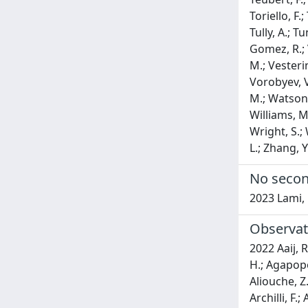
No secon
2023 Lami, 
Observat
2022 Aaij, R.; Abdelmotteleb, A. S. W.; Beteta, C. Abellan; Gallego, F. J. Abudinen; Ackernley, T.; Adeva, B.; Adinolfi, M.; Afsharnia, H.; Agapopoulou, C.; Aidala, C. A.; Aiola, S.; Ajaltouni, Z.; Akar, S.; Albrecht, J.; Alessio, F.; Alexander, M.; Alfonso Albero, A.; Aliouche, Z.; Alkhazov, G.; Cartelle, P. Alvarez; Amato, S.; Amey, J. L.; Amhis, Y.; An, L.; Anderlini, L.; Andreianov, A.; Andreotti, M.; Archilli, F.; Artamonov, A.; Artuso, M.; Arzymatov, K.; Aslanides, E.; Atzeni, M.; Audurier, B.; Bachmann, S.; Bachmayer, M.; Back, J. J.; Baladron Rodriguez, P.; Balagura, V; Baldini, W.; Leite, J. Baptista; Barbetti, M.; Barlow, R. J.; Barsuk, S.; Barter, W.; Bartolini, M.; Baryshnikov, F.; Basels, J. M.; Bashir, S.; Bassi, G.; Batsukh, B.; Battig, A.; Bay, A.; Beck, A.; Becker, M.; Bedeschi, F.; Bediaga, I; Beiter, A.; Belavin, V; Belin, S.; Bellee, V; Belous, K.; Belov, I; Bencivenni, G.; Ben-