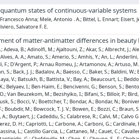
 quantum states of continuous-variable systems
Francesco Anna; Mele, Antonio . A.; Bittel, L. Ennart; Eisert, 
viero, Salvatore F. E.
ent of matter-antimatter differences in beauty
eti, A.; Blake, T.; Blanc, F.; Blouw, J.; Blusk, S.; Bocci, V.; Boettcher, T.; Bondar, A.; Bondar, N.; Bonivento, W.; Borgheresi, A.; Borghi, S.; Borisyak, M.; Borsato, M.; Bossu, F.; Boubdir, M.; Bowcock, T. J. V.; Bowen, E.; Bozzi, C.; Braun, S.; Britsch, M.; Britton, T.; Brodzicka, J.; Buchanan, E.; Burr, C.; Bursche, A.; Buytaert, J.; Cadeddu, S.; Calabrese, R.; Calvi, M.; Calvo Gomez, M.; Camboni, A.; Campana, P.; Campora Perez, D.; Campora Perez, D. H.; Capriotti, L.; Carbone, A.; Carboni, G.; Cardinale, R.; Cardini, A.; Carniti, P.; Carson, L.; Carvalho Akiba, K.; Casse, G.; Cassina, L.; Castillo Garcia, L.; Cattaneo, M.; Cauet, C.; Cavallero, G.; Cenci, R.; Charles, M.; Charpentier, P.; Chatzikonstantinidis, G.; Chefdeville, M.; Chen, S.; Cheung, S. -F.; Chobanova, V.; Chrzaszcz, M.; Cid Vidal, X.; Ciezarek, G.; Clarke, P. E. L.; Clemencic, M.; Cliff, H. V.; Closier, J.; Coco, V.; Cogan, J.; Cogneras, E.; Cogoni, V.; Cojocariu, L.; Collazuol, G.; Collins, P.; Comerma-Montells, A.; Contu, A.; Cook, A.; Coquereau, S.; Corti, G.; Corvo, M.; Costa Sobral, C. M.; Couturier, B.; Cowan, G. A.; Craik, D. C.; Crocombe, A.; Cruz Torres, M.; Cunliffe, S.; Currie, R.; D'Ambrosio, C.; Da Cunha Marinho, F.; Dall'Occo, E.; Dalseno, J.; David, P. N. Y.; Davis, A.; De Aguiar Francisco, O.; De Bruyn, K.; De Capua, S.; De Cian, M.; De Miranda, J. M.; De Paula, L.; De Serio, M.; De Simone, P.; Dean, C. -T.; Decamp, D.; Deckenhoff, M.; Del Buono, L.; Demmer, M.; Derkach, D.; Deschamps, O.; Dettori, F.; Dey, B.; Di Canto, A.; Dijkstra, H.; Dordei, F.; Dorigo, M.; Dosil Suarez, A.; Dovbnya, A.; Dreimanis, K.; Dufour, L.; Dujany, G.; Dungs, K.; Durante, P.; Dzhelyadin, R.; Dziurda, A.; Dzyuba, A.; Deleage, N.; Easo, S.; Ebert, M.; Egede, U.; Egorychev, V.; Eidelman, S.; Eisenhardt, S.; Eitschberger, U.; Ekelhof, R.; Eklund, L.; Elsasser, C.; Ely, S.; Esen, S.; Evans, H. M.; Evans, T.; Falabella, A.; Farley, N.; Farry, S.; Fay, R.; Fazzini, D.; Ferguson, D.; Fernandez Albor, V.; Fernandez Prieto, A.; Ferrari, F.; Ferreira Rodrigues, F.; Ferro-Luzzi, M.; Filippov, S.; Fini, R. A.; Fiore, M.; Fiorini, M.; Firlej, M.; Fitzpatrick, C.; Fiutowski, T.; Fleuret, F.; Fohl, K.; Fontana, M.; Fontanelli, F.; Forshaw, D. C.; Forty, R.; Franco Lima, V.; Frank, M.; Frei, C.; Fu, J.; Furfaro, E.; Farber, C.; Gallas Torreira, A.; Galli, D.; Gallorini, S.; Gambetta, S.; Gandelman, M.; Gandini, P.; Gao, Y.; Garcia Martin, L. M.; Garcia Pardinas, J.; Garra Tico, J.; Garrido, L.; Garsed, P. J.; Gascon, D.; Gaspar, C.; Gavardi, L.; Gazzoni, G.; Gerick, D.; Gersabeck, E.; Gersabeck, M.; Gershon, T.; Ghez, P.; Giani, S.; Gibson, V.; Girard, O. G.; Giubega, L.; Gizdov, K.; Gligorov, V. V.; Golubkov, D.; Golutvin, A.; Gomes, A.; Gorelov, I. V.; Gotti, C.; Grabalosa Gandara, M.; Graciani Diaz, R.; Granado Cardoso, L. A.; Grauges, E.; Graverini, E.; Graziani, G.; Grecu, A.; Griffth, P.; Grillo, L.; Gruberg Cazon, B. R.; Grunberg, O.; Gushchin, E.; Guz, Y.; Gys, T.; Gobel, C.; Hadavizadeh, T.; Hadjivasiliou, C.; Haefeli, G.; Haen, C.; Haines, S. C.; Hall, S.; Hamilton, B.; Han, X.; Hansmann-Menzemer, S.; Harnew, N.; Harnew, S. T.; Harrison, J.; Hatch, M.; He, J.; Head, T.; Heister, A.; Hennessy, K.; Henrard, P.; Henry, L.; Hernando Morata, J. A.; Van Herwijnen, E.; Hess, M.; Hicheur, A.; Hill, D.; Hombach, C.; Hopchev, H.; Hulsbergen, W.; Humair, T.; Hushchyn, M.; Hussain, N.; Hutchcroft, D.; Idzik, M.; Ilten, P.; Jacobsson, R.; Jaeger, A.; Jalocha, J.; Jans, E.; Jawahery, A.; Jiang, F.; John, M.; Johnson, D.; Jones, C. R.; Joram, C.; Jost, B.; Jurik, N.; Kandybei, S.; Kanso, W.; Karacson, M.; Kariuki, J. M.; Karodia, S.; Kecke, M.; Kelsey, M.; Kenyon, I. R.; Kenzie, M.; Ketel, T.; Khairullin, E.; Khanji, B.; Khurewathanakul, C.; Kirn, T.; Klaver, S.; Klimaszewski, K.; Koliiev, S.; Kolpin, M.; Komarov, I.; Koopman, R. F.; Koppenburg, P.; Kozachuk, A.; Kozeiha, M.; Kravchuk, L.; Kreplin, K.; Kreps, M.; Krokovny, P.; Kruse, F.; Krzemien, W.; Kucewicz, W.; Kucharczyk, M.; Kudryavtsev, V.; Kuonen, A. K.; Kurek, K.; Kvaratskheliya, T.; Lacarrere, D.; Lafferty, G.; Lai, A.; Lambert, D.; Lanfranchi, G.; Langenbruch, C.; Latham, T.; Lazzeroni, C.; Le Gac, R.; Van Leerdam, J.; Lees, J. -P.; Leflat, A.; Lefrancois, J.; Lefevre, R.; Lemaitre, F.; Lemos Cid, E.; Leroy, O.; Lesiak, T.; Leverington, B.; Li, Y.; Likhomanenko, T.; Lindner, R.; Linn, C.; Lionetto, F.; Liu, B.; Liu, X.; Loh, D.; Longstaff, I.; Lopes, J. H.; Lucchesi, D.; Lucio Martinez, M.; Luo, H.; Lupato, A.; Luppi, E.; Lupton, O.; Lusiani, A.; Lyu, X.; Machefert, F.; Maciuc, F.; Maev, O.; Maguire, K.; Malde, S.; Malinin, A.; Maltsev, T.; Manca, G.; Mancinelli, G.; Manning, P.; Maratas, J.; Marchand, J. F.; Marconi, U.; Marin Benito, C.; Marino, P.; Marks, J.; Martellotti, G.; Martin, M.; Martinelli, M.; Martinez Santos, D.; Martinez Vidal, F.; Martins Tostes, D.; Massacrier, L. M.; Massafferri, A.; Matev, R.; Mathad, A.; Mathe, Z.; Matteuzzi, C.; Mauri, A.; Maurin, B.; Mazurov