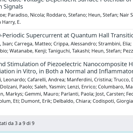
h Signals
 Joe; Paradiso, Nicola; Roddaro, Stefano; Heun, Stefan; Nair S
 Harry, E.
-Periodic Supercurrent at Quantum Hall Transiti
i, Ivan; Carrega, Matteo; Crippa, Alessandro; Strambini, Elia; 
bio; Watanabe, Kenji; Taniguchi, Takashi; Heun, Stefan; Pezz
nd Stimulation of Piezoelectric Nanocomposite 
iation in Vitro, in Both a Normal and Inflammator
i, Leonardo; Cafarelli, Andrea; Manferdini, Cristina; Trucco,
Dolzani, Paolo; Saleh, Yasmin; Lenzi, Enrico; Columbaro, Mart
n, Markys; Gemmi, Mauro; Parlanti, Paola; Jost, Carsten; Fedu
lum, Eti; Dumont, Erik; Delbaldo, Chiara; Codispoti, Giorgia; M
ati da 3 a 9 di 9