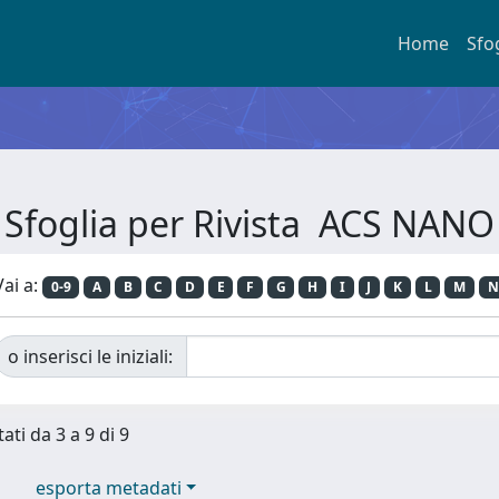
Home
Sfo
Sfoglia per Rivista ACS NANO
Vai a:
0-9
A
B
C
D
E
F
G
H
I
J
K
L
M
N
o inserisci le iniziali:
ati da 3 a 9 di 9
esporta metadati