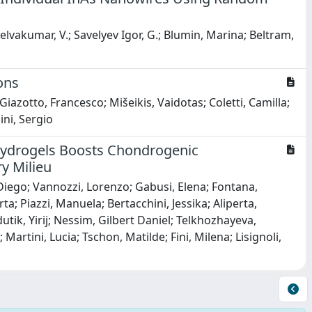
elvakumar, V.; Savelyev Igor, G.; Blumin, Marina; Beltram,
ons
Giazotto, Francesco; Mišeikis, Vaidotas; Coletti, Camilla;
ini, Sergio
Hydrogels Boosts Chondrogenic
y Milieu
 Diego; Vannozzi, Lorenzo; Gabusi, Elena; Fontana,
a; Piazzi, Manuela; Bertacchini, Jessika; Aliperta,
tik, Yirij; Nessim, Gilbert Daniel; Telkhozhayeva,
artini, Lucia; Tschon, Matilde; Fini, Milena; Lisignoli,