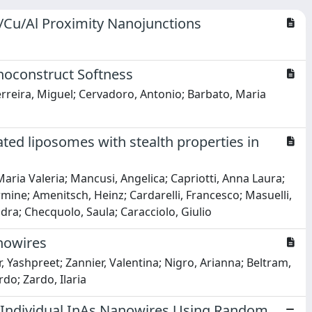
Al/Cu/Al Proximity Nanojunctions
noconstruct Softness
erreira, Miguel; Cervadoro, Antonio; Barbato, Maria
ed liposomes with stealth properties in
Maria Valeria; Mancusi, Angelica; Capriotti, Anna Laura;
rmine; Amenitsch, Heinz; Cardarelli, Francesco; Masuelli,
ndra; Checquolo, Saula; Caracciolo, Giulio
nowires
r, Yashpreet; Zannier, Valentina; Nigro, Arianna; Beltram,
rdo; Zardo, Ilaria
f Individual InAs Nanowires Using Random