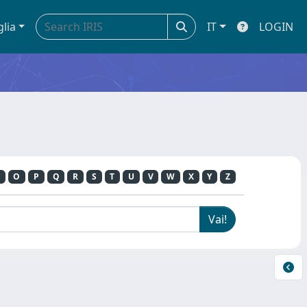
glia
IT
LOGIN
O
P
Q
R
S
T
U
V
W
X
Y
Z