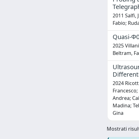
Telegrap
2011 Salfi,
Fabio; Ruda
Quasi-Φ0
2025 Villan
Beltram, Fa
Ultrasou
Different
2024 Ricott
Francesco; 
Andrea; Cai
Madina; Teb
Gina
Mostrati risult