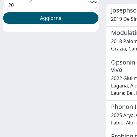
Josephson
2019 De Simo
Modulati
2018 Palomb
Grazia; Can
Opsonin-
vivo
2022 Giulim
Laganà, Ald
Laura; Bei,
Phonon I
2025 Arya, 
Fabio; Albr
Probing 