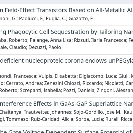
 Field-Effect Transistors Based on All-Metallic 
ni, G.; Paolucci, F.; Puglia, C.; Giazotto, F.
ng Phagocytic Cell Sequestration by Tailoring Na
a, Roberto; Palange, Anna Lisa; Rizzuti, Ilaria Francesca; F
ale, Claudio; Decuzzi, Paolo
deficient nucleoproteic corona endows unPEGylat
ondi, Francesca; Vulpis, Elisabetta; Digiacomo, Luca; Giuli, 
o; Cerrato, Andrea; Zenezini Chiozzi, Riccardo; Nicoletti, Ca
 Roberto; Screpanti, Isabella; Pozzi, Daniela; Zingoni, Alessa
nterference Effects in GaAs-GaP Superlattice Na
Chaitanya; Trautvetter, Johannes; Sojo-Gordillo, Jose M.; Kau
igi, Tommaso; Ruiz-Caridad, Alicia; Sorba, Lucia; Rurali, Ricca
the Gate-Voltage-Dependent Surface Potential o