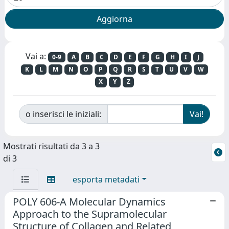
Vai a:
0-9
A
B
C
D
E
F
G
H
I
J
K
L
M
N
O
P
Q
R
S
T
U
V
W
X
Y
Z
o inserisci le iniziali:
Mostrati risultati da 3 a 3
di 3
esporta metadati
POLY 606-A Molecular Dynamics
Approach to the Supramolecular
Structure of Collagen and Related