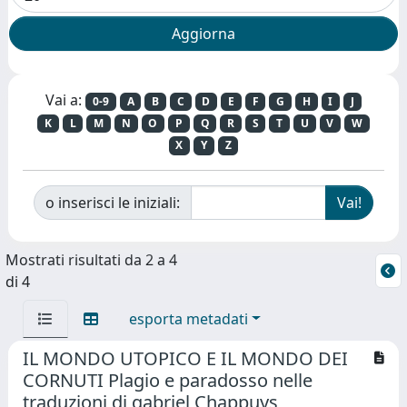
Vai a:
0-9
A
B
C
D
E
F
G
H
I
J
K
L
M
N
O
P
Q
R
S
T
U
V
W
X
Y
Z
o inserisci le iniziali:
Mostrati risultati da 2 a 4
di 4
esporta metadati
IL MONDO UTOPICO E IL MONDO DEI
CORNUTI Plagio e paradosso nelle
traduzioni di gabriel Chappuys