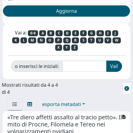
Vai a:
0-9
A
B
C
D
E
F
G
H
I
J
K
L
M
N
O
P
Q
R
S
T
U
V
W
X
Y
Z
o inserisci le iniziali:
Mostrati risultati da 4 a 4
di 4
esporta metadati
«Tre diero affetti assalto al tracio petto». Il
mito di Procne, Filomela e Tereo nei
volgarizzamenti ovidiani