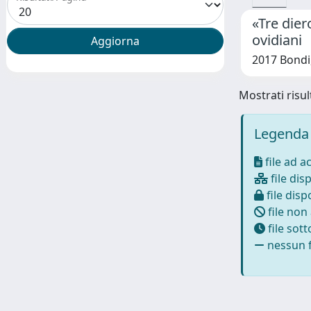
«Tre dier
ovidiani
2017 Bondi,
Mostrati risult
Legenda 
file ad a
file disp
file dispo
file non
file sot
nessun f