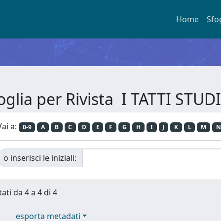
Home
Sfo
oglia per Rivista I TATTI STUD
Vai a:
0-9
A
B
C
D
E
F
G
H
I
J
K
L
M
N
o inserisci le iniziali:
ati da 4 a 4 di 4
esporta metadati