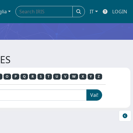
glia
IT
LOGIN
IES
O
P
Q
R
S
T
U
V
W
X
Y
Z