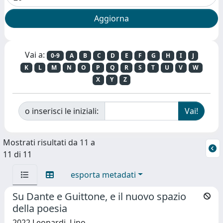
Vai a:
0-9
A
B
C
D
E
F
G
H
I
J
K
L
M
N
O
P
Q
R
S
T
U
V
W
X
Y
Z
o inserisci le iniziali:
Mostrati risultati da 11 a
11 di 11
esporta metadati
Su Dante e Guittone, e il nuovo spazio
della poesia
2022 Leonardi, Lino