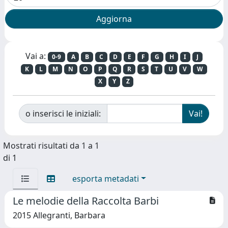
Vai a:
0-9
A
B
C
D
E
F
G
H
I
J
K
L
M
N
O
P
Q
R
S
T
U
V
W
X
Y
Z
o inserisci le iniziali:
Mostrati risultati da 1 a 1
di 1
esporta metadati
Le melodie della Raccolta Barbi
2015 Allegranti, Barbara