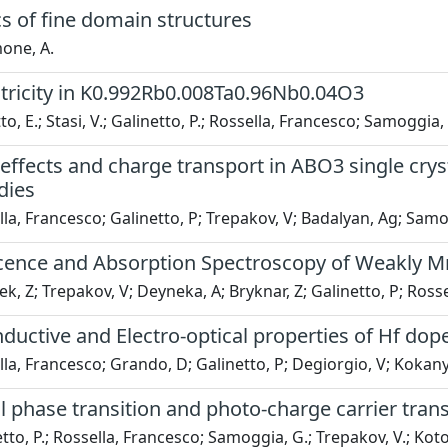
s of fine domain structures
one, A.
ctricity in K0.992Rb0.008Ta0.96Nb0.04O3
o, E.; Stasi, V.; Galinetto, P.; Rossella, Francesco; Samoggia, G
effects and charge transport in ABO3 single cryst
dies
la, Francesco; Galinetto, P; Trepakov, V; Badalyan, Ag; Samo
ence and Absorption Spectroscopy of Weakly M
k, Z; Trepakov, V; Deyneka, A; Bryknar, Z; Galinetto, P; Ross
uctive and Electro-optical properties of Hf dope
la, Francesco; Grando, D; Galinetto, P; Degiorgio, V; Kokany
l phase transition and photo-charge carrier tran
to, P.; Rossella, Francesco; Samoggia, G.; Trepakov, V.; Kotomi