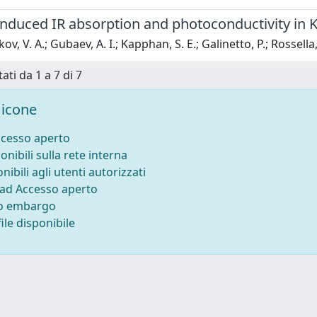
-induced IR absorption and photoconductivity in
v, V. A.; Gubaev, A. I.; Kapphan, S. E.; Galinetto, P.; Rossella, 
ati da 1 a 7 di 7
icone
ccesso aperto
onibili sulla rete interna
nibili agli utenti autorizzati
 ad Accesso aperto
to embargo
ile disponibile
-
Privacy