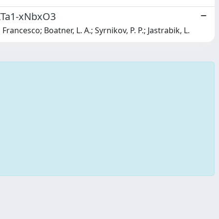
 KTa1-xNbxO3
Francesco; Boatner, L. A.; Syrnikov, P. P.; Jastrabik, L.
Copyright © 2026