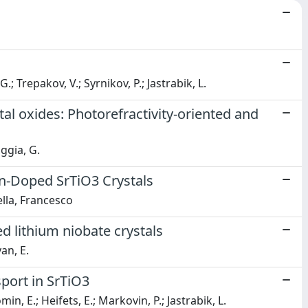
.; Trepakov, V.; Syrnikov, P.; Jastrabik, L.
al oxides: Photorefractivity-oriented and
ggia, G.
n-Doped SrTiO3 Crystals
ella, Francesco
d lithium niobate crystals
an, E.
sport in SrTiO3
n, E.; Heifets, E.; Markovin, P.; Jastrabik, L.