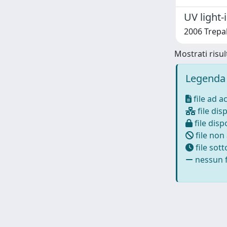
UV light
2006 Trepako
Mostrati risult
Legenda 
file ad a
file disp
file dispo
file non
file sot
nessun f
Powered by
IRIS
-
about IRIS
-
Utilizzo dei cookie