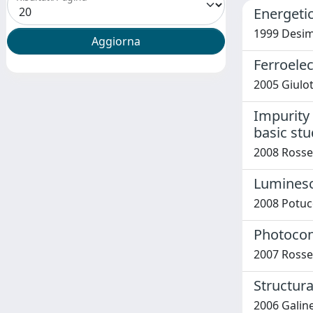
Energetic
1999 Desim
Ferroele
2005 Giulott
Impurity 
basic stu
2008 Rossel
Luminesc
2008 Potuce
Photocond
2007 Rossel
Structura
2006 Galinet