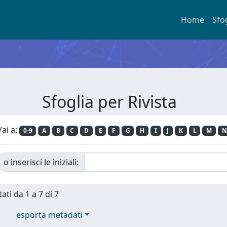
Home
Sfo
Sfoglia per Rivista
Vai a:
0-9
A
B
C
D
E
F
G
H
I
J
K
L
M
N
o inserisci le iniziali:
ati da 1 a 7 di 7
esporta metadati