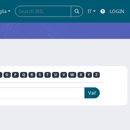
glia
IT
LOGIN
O
P
Q
R
S
T
U
V
W
X
Y
Z