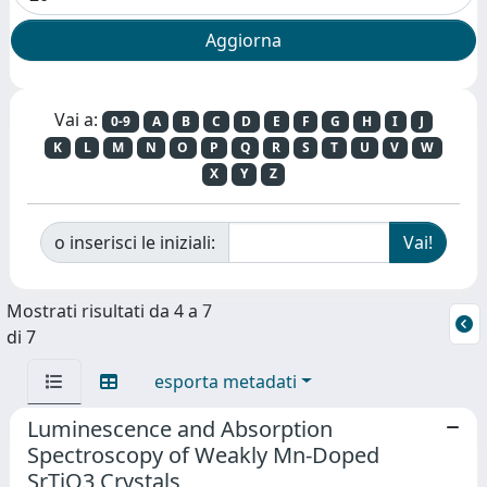
Vai a:
0-9
A
B
C
D
E
F
G
H
I
J
K
L
M
N
O
P
Q
R
S
T
U
V
W
X
Y
Z
o inserisci le iniziali:
Mostrati risultati da 4 a 7
di 7
esporta metadati
Luminescence and Absorption
Spectroscopy of Weakly Mn-Doped
SrTiO3 Crystals