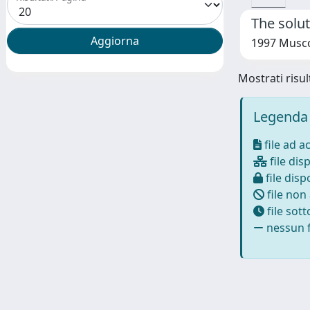
The solut
1997 Musco, 
Mostrati risult
Legenda 
file ad a
file disp
file dispo
file non
file sot
nessun f