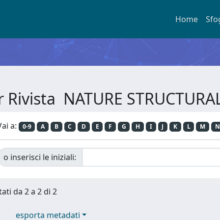
Home
Sfo
er Rivista NATURE STRUCTUR
Vai a:
0-9
A
B
C
D
E
F
G
H
I
J
K
L
M
N
o inserisci le iniziali:
ati da 2 a 2 di 2
esporta metadati