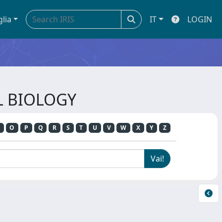
glia
IT
LOGIN
AL BIOLOGY
O
P
Q
R
S
T
U
V
W
X
Y
Z