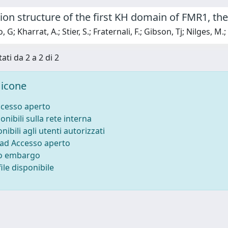
ion structure of the first KH domain of FMR1, th
G; Kharrat, A.; Stier, S.; Fraternali, F.; Gibson, Tj; Nilges, M.
ati da 2 a 2 di 2
icone
ccesso aperto
onibili sulla rete interna
nibili agli utenti autorizzati
 ad Accesso aperto
to embargo
ile disponibile