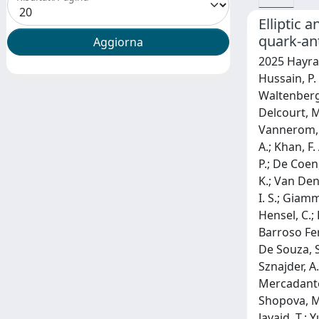
Elliptic 
quark-an
2025 Hayrapetyan, A.; Tumasyan, A.; Adam, W.; Andrejkovic, J. W.; Bergauer, T.; Chatterjee, S.; Damanakis, K.; Dragicevic, M.; Hussain, P. S.; Jeitler, M.; Krammer, N.; Li, A.; Liko, D.; Mikulec, I.; Schieck, J.; Schöfbeck, R.; Schwarz, D.; Sonawane, M.; Templ, S.; Waltenberger, W.; Wulz, C. -E.; Darwish, M. R.; Janssen, T.; Van Mechelen, P.; Bols, E. S.; D'Hondt, J.; Dansana, S.; De Moor, A.; Delcourt, M.; El Faham, H.; Lowette, S.; Makarenko, I.; Müller, D.; Tavernier, S.; Tytgat, M.; Van Onsem, G. P.; Van Putte, S.; Vannerom, D.; Clerbaux, B.; Das, A. K.; De Lentdecker, G.; Evard, H.; Favart, L.; Gianneios, P.; Hohov, D.; Jaramillo, J.; Khalilzadeh, A.; Khan, F. A.; Lee, K.; Mahdavikhorrami, M.; Malara, A.; Paredes, S.; Thomas, L.; Bemden, M. Vanden; Velde, C. Vander; Vanlaer, P.; De Coen, M.; Dobur, D.; Hong, Y.; Knolle, J.; Lambrecht, L.; Mestdach, G.; Amarilo, K. Mota; Rendón, C.; Samalan, A.; Skovpen, K.; Van Den