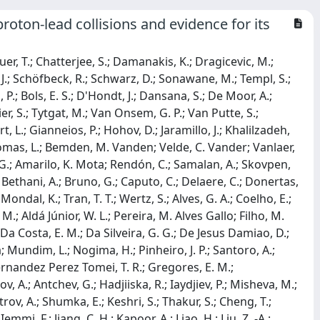
roton-lead collisions and evidence for its
; Jomhari, N. Z.; Kaech, B.; Kasemann, M.; Kleinwort, C.; Kogler, R.; Komm, M.; Krücker, D.; Lange, W.; Pernia, D. Leyva; Lipka, K.; Lohmann, W.; Mankel, R.; Melzer-Pellmann, I. -A.; Morentin, M. Mendizabal; Meyer, A. B.; Milella, G.; Mussgiller, A.; Nair, L. P.; Nürnberg, A.; Otarid, Y.; Park, J.; Adán, D. Pérez; Ranken, E.; Raspereza, A.; Ribeiro Lopes, B.; Rübenach, J.; Saggio, A.; Scham, M.; Schnake, S.; Schütze, P.; Schwanenberger, C.; Selivanova, D.; Sharko, K.; Shchedrolosiev, M.; Sosa Ricardo, R. E.; Stafford, D.; Vazzoler, F.; Ventura Barroso, A.; Walsh, R.; Wang, Q.; Wen, Y.; Wichmann, K.; Wiens, L.; Wissing, C.; Yang, Y.; Zimermmane Castro Santos, A.; Albrecht, A.; Albrecht, S.; Antonello, M.; Bein, S.; Benato, L.; Bollweg, S.; Bonanomi, M.; Connor, P.; Eich, M.; El Morabit, K.; Fischer, Y.; Garbers, C.; Garutti, E.; Grohsjean, A.; Haller, J.; Jabusch, H. R.; Kasieczka, G.; Keicher, P.; Klanner, R.; Korcari, W.; Kramer, T.; Kutzner, V.; Labe, F.; Lange, J.; Lobanov, A.; Matthies, C.; Mehta, A.; Moureaux, L.; Mrowietz, M.; Nigamova, A.; Nissan, Y.; Paasch, A.; Pena Rodriguez, K. J.; Quadfasel, T.; Raciti, B.; Rieger, M.; Savoiu, D.; Schindler, J.; Schleper, P.; Schröder, M.; Schwandt, J.; Sommerhalder, M.; Stadie, H.; Steinbrück, G.; Tews, A.; Wolf, M.; Brommer, S.; Burkart, M.; Butz, E.; Chwalek, T.; Dierlamm, A.; Droll, A.; Faltermann, N.; Giffels, M.; Gottmann, A.; Hartmann, F.; Hofsaess, R.; Horzela, M.; Husemann, U.; Kieseler, J.; Klute, M.; Koppenhöfer, R.; Lawhorn, J. M.; Link, M.; Lintuluoto, A.; Maier, S.; Mitra, S.; Mormile, M.; Müller, Th.; Neukum, M.; Oh, M.; Pfeffer, E.; Presilla, M.; Quast, G.; Rabbertz, K.; Regnery, B.; Shadskiy, N.; Shvetsov, I.; Simonis, H. J.; Toms, M.; Trevisani, N.; Von Cube, R. F.; Wassmer, M.; Wieland, S.; Wittig, F.; Wolf, R.; Zuo, X.; Anagnostou, G.; Daskalakis, G.; Kyriakis, A.; Papadopoulos, A.; Stakia, A.; Kontaxakis, P.; Melachroinos, G.; Panagiotou, A.; Papavergou, I.; Paraskevas, I.; Saoulidou, N.; Theofilatos, K.; Tziaferi, E.; Vellidis, K.; Zisopoulos, I.; Bakas, G.; Chatzistavrou, T.; Karapostoli, G.; Kousouris, K.; Papakrivopoulos, I.; Siamarkou, E.; Tsipolitis, G.; Zacharopoulou, A.; Adamidis, K.; Bestintzanos, I.; Evangelou, I.; Foudas, C.; Kamtsikis, C.; Katsoulis, P.; Kokkas, P.; Kosmoglou Kioseoglou, P. G.; Manthos, N.; Papadopoulos, I.; Strologas, J.; Bartók, M.; Hajdu, C.; Horvath, D.; Márton, K.; Sikler, F.; Veszpremi, V.; Csanád, M.; Farkas, K.; Gadallah, M. M. A.; Kadlecsik, Á.; Major, P.; Mandal, K.; Pásztor, G.; Rádl, A. J.; Veres, G. I.; Raics, P.; Ujvari, B.; Zilizi, G.; Bencze, G.; Czellar, S.; Molnar, J.; Szillasi, Z.; Csorgo, T.; Nemes, F.; Novak, T.; Babbar, J.; Bansal, S.; Beri, S. B.; Bhatnagar, V.; Chaudhary, G.; Chauhan, S.; Dhingra, N.; Kaur, A.; Kaur, A.; Kaur, H.; Kaur, M.; Kumar, S.; Sandeep, K.; Sheokand, T.; Singh, J. B.; Singla, A.; Ahmed, A.; Bhardwaj, A.; Chhetri, A.; Choudhary, B. C.; Kumar, A.; Kumar, A.; Naimuddin, M.; Ranjan, K.; Saumya, S.; Baradia, S.; Barman, S.; Bhattacharya, S.; Dutta, S.; Sarkar, S.; Ameen, M. M.; Behera, P. K.; Behera, S. C.; Chatterjee, S.; Jana, P.; Kalbhor, P.; Komaragiri, J. R.; Kumar, D.; Pujahari, P. R.; Saha, N. R.; Sharma, A.; Sikdar, A. K.; Verma, S.; Dugad, S.; Kumar, M.; Mohanty, G. B.; Suryadevara, P.; Bala, A.; Banerjee, S.; Chatterjee, R. M.; Dewanjee, R. K.; Guchait, M.; Jain, Sh.; Jaiswal, A.; Karmakar, S.; Kumar, S.; Majumder, G.; Mazumdar, K.; Parolia, S.; Thachayath, A.; Bahinipati, S.; Kar, C.; Maity, D.; Mal, P.; Mishra, T.; Muraleedharan Nair Bindhu, V. K.; Naskar, K.; Nayak, A.; Sadangi, P.; Saha, P.; Swain, S. K.; Varghese, S.; Vats, D.; Acharya, S.; Alpana, A.; Dube, S.; Gomber, B.; Kansal, B.; Laha, A.; Sahu, B.; Sharma, S.; Vaish, K. Y.; Bakhshiansohi, H.; Khazaie, E.; Zeinali, M.; Chenarani, S.; Etesami, S. M.; Khakzad, M.; Mohammadi Najafabadi, M.; Grunewald, M.; Abbrescia, M.; Aly, R.; Colaleo, A.; Creanza, D.; D'Anzi, B.; De Filippis, N.; De Palma, M.; Di Florio, A.; Elmetenawee, W.; Fiore, L.; Iaselli, G.; Louka, M.; Maggi, G.; Maggi, M.; Margjeka, I.; Mastrapasqua, V.; My, S.; Nuzzo, S.; Pellecchia, A.; Pompili, A.; Pugliese, G.; Radogna, R.; Ramire