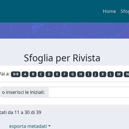
Home
Sfo
Sfoglia per Rivista
Vai a:
0-9
A
B
C
D
E
F
G
H
I
J
K
L
M
N
o inserisci le iniziali:
tati da 11 a 30 di 39
esporta metadati