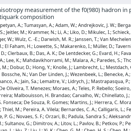
anisotropy measurement of the f0(980) hadron in p
tiquark composition
 Bossche, N.; Van Der Linden, J.; Wezenbeek, L.; Benecke, A.; Bethani, A.; Bruno, G.; Caputo, C.; Delaere, C.; Donertas, I. S.; Giammanco, A.; Jain, Sa.; Lemaitre, V.; Lidrych, J.; Mastrapasqua, P.; Mondal, K.; Tran, T. T.; Wertz, S.; Alves, G. A.; Coelho, E.; Hensel, C.; De Oliveira, T. Menezes; Moraes, A.; Teles, P. Rebello; Soeiro, M.; Aldá Júnior, W. L.; Pereira, M. Alves Gallo; Filho, M. Barroso Ferreira; Malbouisson, H. Brandao; Carvalho, W.; Chinellato, J.; Da Costa, E. M.; Da Silveira, G. G.; De Jesus Damiao, D.; De Souza, S. Fonseca; De Souza, R. Gomes; Martins, J.; Herrera, C. Mora; Mundim, L.; Nogima, H.; Pinheiro, J. P.; Santoro, A.; Sznajder, A.; Thiel, M.; Pereira, A. Vilela; Bernardes, C. A.; Calligaris, L.; Fernandez Perez Tomei, T. R.; Gregores, E. M.; Mercadante, P. G.; Novaes, S. F.; Orzari, B.; Padula, Sandra S.; Aleksandrov, A.; Antchev, G.; Hadjiiska, R.; Iaydjiev, P.; Misheva, M.; Shopova, M.; Sultanov, G.; Dimitrov, A.; Litov, L.; Pavlov, B.; Petkov, P.; Petrov, A.; Shumka, E.; Keshri, S.; Thakur, S.; Cheng, T.; Javaid, T.; Yuan, L.; Hu, Z.; Liu, J.; Yi, K.; Chen, G. M.; Chen, H. S.; Chen, M.; Iemmi, F.; Jiang, C. H.; Kapoor, A.; Liao, H.; Liu, Z. -A.; Sharma, R.; Song, J. N.; Tao, J.; Wang, C.; Wang, J.; Wang, Z.; Zhang, H.; Agapitos, A.; Ban, Y.; Levin, A.; Li, C.; Li, Q.; Mao, Y.; Qian, S. J.; Sun, X.; Wang, D.; Yang, H.; Zhang, L.; Zhou, C.; You, Z.; Jaffel, K.; Lu, N.; Bauer, G.; Gao, X.; Leggat, D.; Okawa, H.; Lin, Z.; Lu, C.; Xiao, M.; Avila, C.; Barbosa Trujillo, D. A.; Cabrera, A.; Florez, C.; Fraga, J.; Reyes Vega, J. A.; Mejia Guisao, J.; Ramirez, F.; Rodriguez, M.; Ruiz Alvarez, J. D.; Giljanovic, D.; Godinovic, N.; Lelas, D.; Sculac, A.; Kovac, M.; Sculac, T.; Bargassa, P.; Brigljevic, V.; Chitroda, B. K.; Ferencek, D.; Jakovcic, K.; Mishra, S.; Starodumov, A.; Susa, T.; Attikis, A.; Christoforou, K.; Konstantinou, S.; Mousa, J.; Nicolaou, C.; Ptochos, F.; Razis, P. A.; Rykaczewski, H.; Saka, H.; Stepennov, A.; Finger, M.; Finger, M.; Kveton, A.; Ayala, E.; Jarrin, E. Carrera; Abdelalim, A. A.; Salama, E.; Mahmoud, M. A.; Mohammed, Y.; Ehataht, K.; Kadastik, M.; Lange, T.; Nandan, S.; Nielsen, C.; Pata, J.; Raidal, M.; Tani, L.; Veelken, C.; Kirschenmann, H.; Osterberg, K.; Voutilainen, M.; Bharthuar, S.; Brücken, E.; Garcia, F.; Kallonen, K. T. S.; Kinnunen, R.; Lampén, T.; Lassila-Perini, K.; Lehti, S.; Lindén, T.; Martikainen, L.; Myllymäki, M.; Rantanen, M. M.; Siikonen, H.; Tuominen, E.; Tuominiemi, J.; Luukka, P.; Petrow, H.; Besancon, M.; Couderc, F.; Dejardin, M.; Denegri, D.; Faure, J. L.; Ferri, F.; Ganjour, S.; Gras, P.; De Monchenault, G. Hamel; Lohezic, V.; Malcles, J.; Rander, J.; Rosowsky, A.; Sahin, M. Ö.; Savoy-Navarro, A.; Simkina, P.; Titov, M.; Tornago, M.; Baldenegro Barrera, C.; Beaudette, F.; Perraguin, A. Buchot; Busson, P.; Cappati, A.; Charlot, C.; Chiusi, M.; Damas, F.; Davignon, O.; De Wit, A.; Fontana Santos Alves, B. A.; Ghosh, S.; Gilbert, A.; De Cassagnac, R. Granier; Hakimi, A.; Harikrishnan, B.; Kalipoliti, L.; Liu, G.; Motta, J.; Nguyen, M.; Ochando, C.; Portales, L.; Salerno, R.; Sauvan, J. B.; Sirois, Y.; Tarabini, A.; Vernazza, E.; Zabi, A.; Zghiche, A.; Agram, J. -L.; Andrea, J.; Apparu, D.; Bloch, D.; Brom, J. -M.; Chabert, E. C.; Collard, C.; Falke, S.; Goerlach, U.; Grimault, C.; Haeberle, R.; Le Bihan, A. -C.; Meena, M.; Saha, G.; Sessini, M. A.; Van Hove, P.; Beauceron, S.; Blancon, B.; Boudoul, G.; Chanon, N.; Choi, J.; Contardo, D.; Depasse, P.; Dozen, C.; El Mamouni, H.; Fay, J.; Gascon, S.; Gouzevitch, M.; Greenberg, C.; Grenier, G.; Ille, B.; Laktineh, I. B.; Lethuillier, M.; Mirabito, L.; Perries, S.; Purohit, A.; Vander Donckt, M.; Verdier, P.; Xiao, J.; Adamov, G.; Lomidze, I.; Tsamalaidze, Z.; Botta, V.; Feld, L.; Klein, K.; Lipinski, M.; Meuser, D.; Pauls, A.; Röwert, N.; Teroerde, M.; Diekmann, S.; Dodonova, A.; Eich, N.; Eliseev, D.; Engelke, F.; Erdmann, J.; Erdmann, M.; Fackeldey, P.; Fischer, B.; Hebbeker, T.; Hoepfner, K.; Ivone, F.; Jung, A.; Lee, M. Y.; Mausolf, F.; Merschmeyer, M.; Meyer, A.; Mukherjee, S.; Noll, D.; Nowotny, F.; Pozdnyakov, A.; Rath, Y.; Redjeb, W.; Rehm, F.; Reithler, H.; Sarkar, U.; Sarkisovi, V.; Schmidt, A.; Sharma, A.; Spah, J. L.; Stein, A.; Da Silva De Araujo, F. Torres; Vigilante, L.; Wiedenbeck, S.; Zaleski, S.; Dziwok, C.; Flügge, G.; Haj Ahmad, W.; Kress, T.; Nowack, A.; Pooth, O.; Stahl, A.; Ziemons, T.; Zotz, A.; Petersen, H. Aarup; Martin, M. Aldaya; Alimena, J.; Amoroso, S.; An, Y.; Baxter, S.; Bayatmakou, M.; Gonzalez, H. Becerril; Behnke, O.; Belvedere, A.; Bhattacharya, S.; Blekman, F.; Borras, K.; Campbell, A.; Cardini, A.; Cheng, C.; Colombina, F.; Rodríguez, S. Consuegra; Silva, G. Correia; De Silva, M.; Eckerlin, G.; Eckstein, D.; Estevez Banos, L. I.; Filatov, O.; Gallo, E.; Geiser, A.; Giraldi, A.; Guglielmi, V.; Guthoff, M.; Hinzmann, A.; Jafari, A.; Jeppe, L.