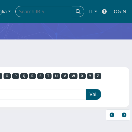
glia
IT
LOGIN
O
P
Q
R
S
T
U
V
W
X
Y
Z