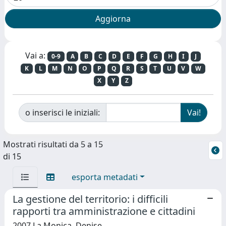
Vai a:
0-9
A
B
C
D
E
F
G
H
I
J
K
L
M
N
O
P
Q
R
S
T
U
V
W
X
Y
Z
o inserisci le iniziali:
Mostrati risultati da 5 a 15
di 15
esporta metadati
La gestione del territorio: i difficili
rapporti tra amministrazione e cittadini
2007 La Monica, Denise