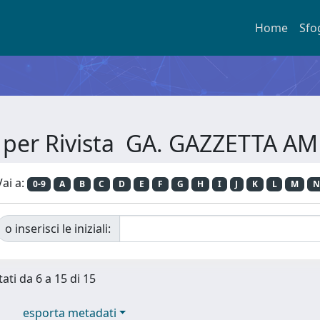
Home
Sfo
a per Rivista GA. GAZZETTA A
Vai a:
0-9
A
B
C
D
E
F
G
H
I
J
K
L
M
N
o inserisci le iniziali:
tati da 6 a 15 di 15
esporta metadati