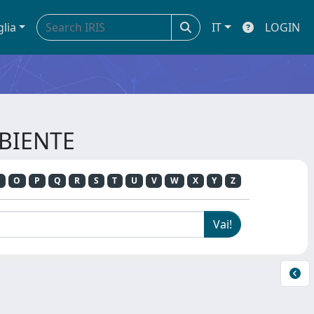
glia
IT
LOGIN
MBIENTE
O
P
Q
R
S
T
U
V
W
X
Y
Z