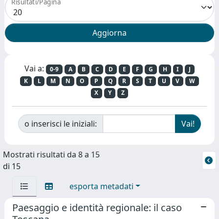
Risultati/Pagina
Vai a:
0-9
A
B
C
D
E
F
G
H
I
J
K
L
M
N
O
P
Q
R
S
T
U
V
W
X
Y
Z
o inserisci le iniziali:
Mostrati risultati da 8 a 15
di 15
esporta metadati
Paesaggio e identità regionale: il caso