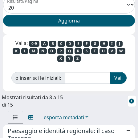
Risultati/Pagina
Vai a:
0-9
A
B
C
D
E
F
G
H
I
J
K
L
M
N
O
P
Q
R
S
T
U
V
W
X
Y
Z
o inserisci le iniziali:
Mostrati risultati da 8 a 15
di 15
esporta metadati
Paesaggio e identità regionale: il caso