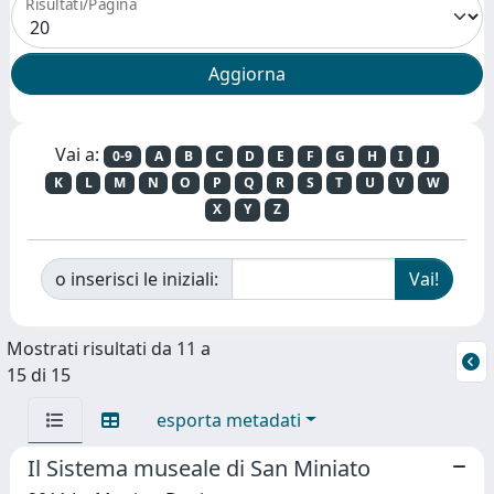
Risultati/Pagina
Vai a:
0-9
A
B
C
D
E
F
G
H
I
J
K
L
M
N
O
P
Q
R
S
T
U
V
W
X
Y
Z
o inserisci le iniziali:
Mostrati risultati da 11 a
15 di 15
esporta metadati
Il Sistema museale di San Miniato