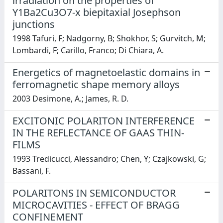
irradiation on the properties of
Y1Ba2Cu3O7-x biepitaxial Josephson
junctions
1998 Tafuri, F; Nadgorny, B; Shokhor, S; Gurvitch, M;
Lombardi, F; Carillo, Franco; Di Chiara, A.
Energetics of magnetoelastic domains in
ferromagnetic shape memory alloys
2003 Desimone, A.; James, R. D.
EXCITONIC POLARITON INTERFERENCE
IN THE REFLECTANCE OF GAAS THIN-
FILMS
1993 Tredicucci, Alessandro; Chen, Y; Czajkowski, G;
Bassani, F.
POLARITONS IN SEMICONDUCTOR
MICROCAVITIES - EFFECT OF BRAGG
CONFINEMENT