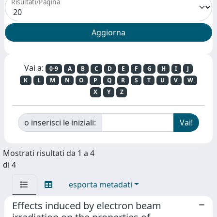
Risultati/Pagina
Vai a:
0-9
A
B
C
D
E
F
G
H
I
J
K
L
M
N
O
P
Q
R
S
T
U
V
W
X
Y
Z
o inserisci le iniziali:
Mostrati risultati da 1 a 4
di 4
esporta metadati
Effects induced by electron beam