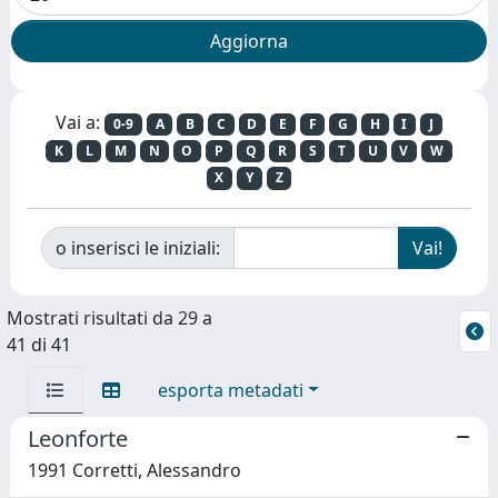
Vai a:
0-9
A
B
C
D
E
F
G
H
I
J
K
L
M
N
O
P
Q
R
S
T
U
V
W
X
Y
Z
o inserisci le iniziali:
Mostrati risultati da 29 a
41 di 41
esporta metadati
Leonforte
1991 Corretti, Alessandro