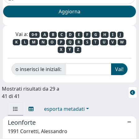
Vai a:
0-9
A
B
C
D
E
F
G
H
I
J
K
L
M
N
O
P
Q
R
S
T
U
V
W
X
Y
Z
o inserisci le iniziali:
Mostrati risultati da 29 a
41 di 41
esporta metadati
Leonforte
1991 Corretti, Alessandro