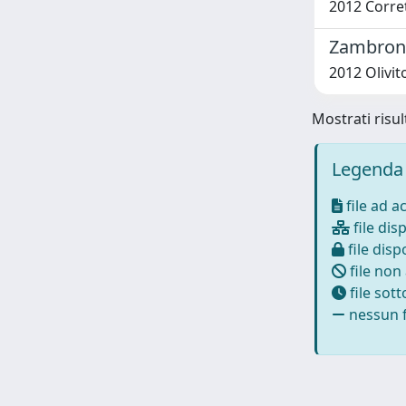
2012 Corret
Zambron
2012 Olivit
Mostrati risul
Legenda 
file ad a
file disp
file dispo
file non
file sot
nessun f