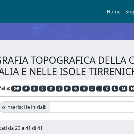
Home
Sfo
LIOGRAFIA TOPOGRAFICA DELLA
TALIA E NELLE ISOLE TIRRENIC
Vai a:
0-9
A
B
C
D
E
F
G
H
I
J
K
L
M
N
o inserisci le iniziali:
tati da 29 a 41 di 41