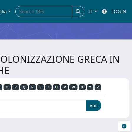
glia
IT
LOGIN
 COLONIZZAZIONE GRECA IN
HE
O
P
Q
R
S
T
U
V
W
X
Y
Z