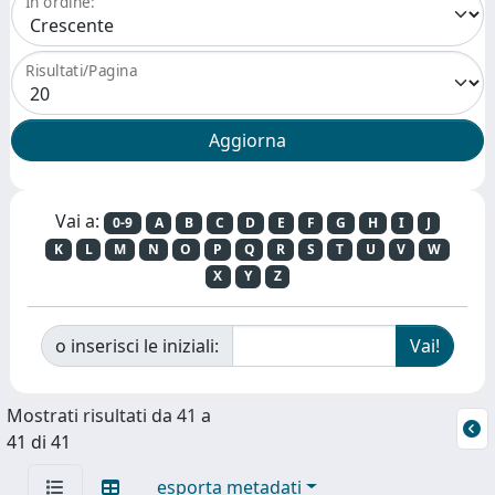
In ordine:
Risultati/Pagina
Vai a:
0-9
A
B
C
D
E
F
G
H
I
J
K
L
M
N
O
P
Q
R
S
T
U
V
W
X
Y
Z
o inserisci le iniziali:
Mostrati risultati da 41 a
41 di 41
esporta metadati