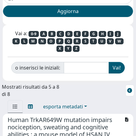
Vai a:
0-9
A
B
C
D
E
F
G
H
I
J
K
L
M
N
O
P
Q
R
S
T
U
V
W
X
Y
Z
o inserisci le iniziali:
Mostrati risultati da 5 a 8
di 8
esporta metadati
Human TrkAR649W mutation impairs
nociception, sweating and cognitive
abilities : a mouse model of HSAN IV