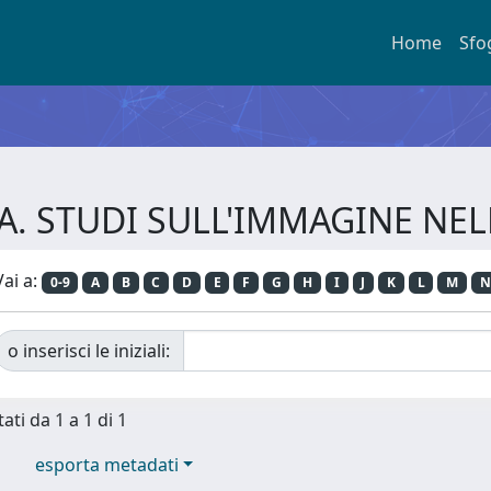
Home
Sfo
GURA. STUDI SULL'IMMAGINE NE
Vai a:
0-9
A
B
C
D
E
F
G
H
I
J
K
L
M
N
o inserisci le iniziali:
ati da 1 a 1 di 1
esporta metadati