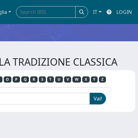
glia
IT
LOGIN
LLA TRADIZIONE CLASSICA
O
P
Q
R
S
T
U
V
W
X
Y
Z