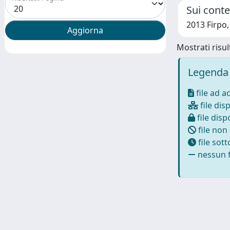
Sui contes
2013 Firpo
Mostrati risult
Legenda 
file ad a
file disp
file dispo
file non
file sot
nessun f