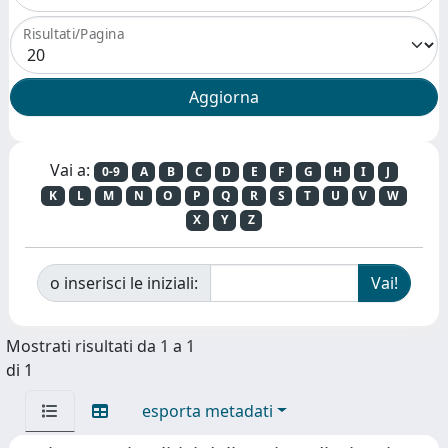
Risultati/Pagina
Vai a:
0-9
A
B
C
D
E
F
G
H
I
J
K
L
M
N
O
P
Q
R
S
T
U
V
W
X
Y
Z
o inserisci le iniziali:
Mostrati risultati da 1 a 1
di 1
esporta metadati