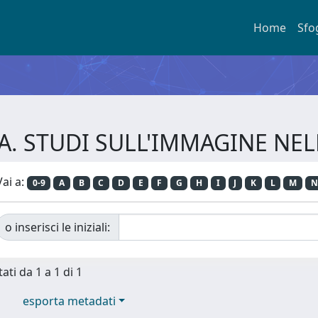
Home
Sfo
GURA. STUDI SULL'IMMAGINE NE
Vai a:
0-9
A
B
C
D
E
F
G
H
I
J
K
L
M
N
o inserisci le iniziali:
ati da 1 a 1 di 1
esporta metadati