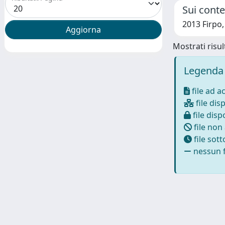
Sui contes
2013 Firpo
Mostrati risult
Legenda 
file ad a
file disp
file dispo
file non
file sot
nessun f