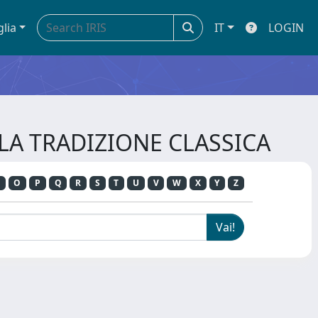
glia
IT
LOGIN
LLA TRADIZIONE CLASSICA
O
P
Q
R
S
T
U
V
W
X
Y
Z