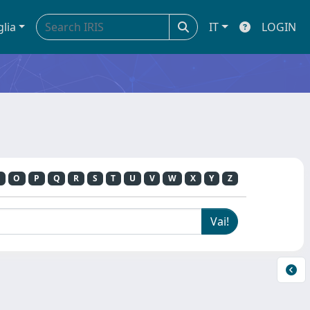
glia
IT
LOGIN
O
P
Q
R
S
T
U
V
W
X
Y
Z