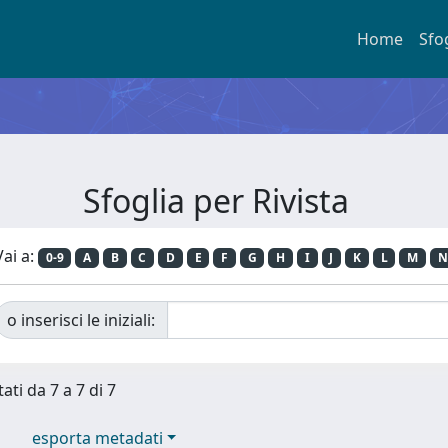
Home
Sfo
Sfoglia per Rivista
Vai a:
0-9
A
B
C
D
E
F
G
H
I
J
K
L
M
N
o inserisci le iniziali:
ati da 7 a 7 di 7
esporta metadati