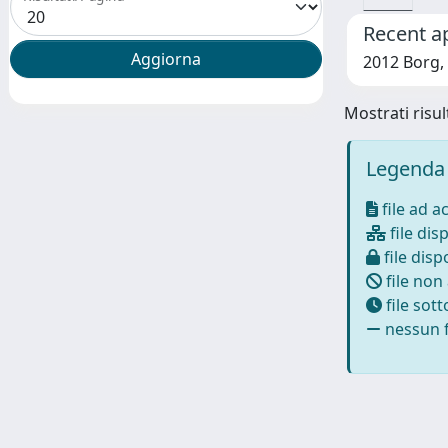
Recent a
2012 Borg, 
Mostrati risult
Legenda 
file ad a
file disp
file dispo
file non
file sot
nessun f