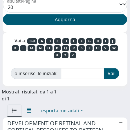
Risultati/Pagina
Vai a:
0-9
A
B
C
D
E
F
G
H
I
J
K
L
M
N
O
P
Q
R
S
T
U
V
W
X
Y
Z
o inserisci le iniziali:
Mostrati risultati da 1 a 1
di 1
esporta metadati
DEVELOPMENT OF RETINAL AND