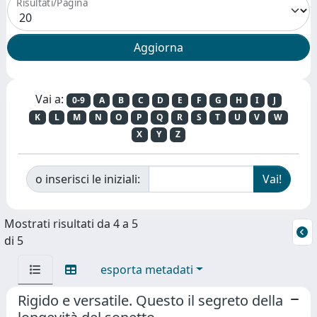
Risultati/Pagina
Vai a:
0-9
A
B
C
D
E
F
G
H
I
J
K
L
M
N
O
P
Q
R
S
T
U
V
W
X
Y
Z
o inserisci le iniziali:
Mostrati risultati da 4 a 5
di 5
esporta metadati
Rigido e versatile. Questo il segreto della