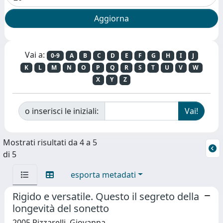
Vai a:
0-9
A
B
C
D
E
F
G
H
I
J
K
L
M
N
O
P
Q
R
S
T
U
V
W
X
Y
Z
o inserisci le iniziali:
Mostrati risultati da 4 a 5
di 5
esporta metadati
Rigido e versatile. Questo il segreto della
longevità del sonetto
2005 Rizzarelli, Giovanna