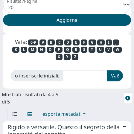
Risultati/Pagina
Vai a:
0-9
A
B
C
D
E
F
G
H
I
J
K
L
M
N
O
P
Q
R
S
T
U
V
W
X
Y
Z
o inserisci le iniziali:
Mostrati risultati da 4 a 5
di 5
esporta metadati
Rigido e versatile. Questo il segreto della