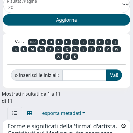
Risultati/Pagina
Vai a:
0-9
A
B
C
D
E
F
G
H
I
J
K
L
M
N
O
P
Q
R
S
T
U
V
W
X
Y
Z
o inserisci le iniziali:
Mostrati risultati da 1 a 11
di 11
esporta metadati
Forme e significati della 'firma' d'artista.